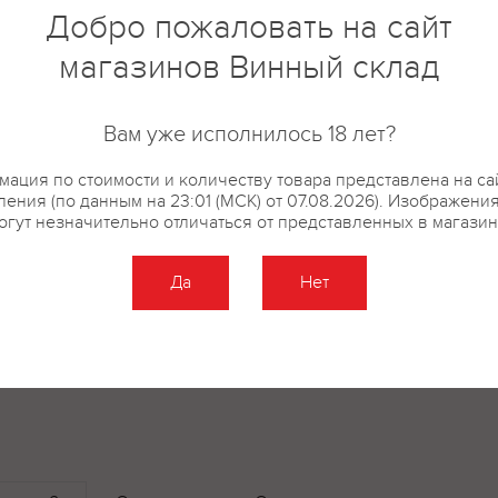
Добро пожаловать на сайт
западного склона хребта Сене
почвах. Считается, что местный
магазинов Винный склад
Пьемонту, поэтому и характер 
конце 2022 года Винодельчес
Краснодарском крае получил с
Вам уже исполнилось 18 лет?
виноградарство. Виноград был
ация по стоимости и количеству товара представлена на са
2023 года и после двойной со
ения (по данным на 23:01 (МСК) от 07.08.2026). Изображени
деликатному прессованию в м
огут незначительно отличаться от представленных в магазин
Vaslin. Ферментация при контр
°С проводилась в стальных емк
Да
Нет
завершении брожения вино пр
молочное брожение, что позво
кислотность, придав ей мягко
емкостях и чанах из нержавею