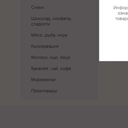
Снэки
Информ
озна
Шоколад, конфеты,
товар
сладости
Мясо, рыба, икра
Где 
Консервация
Молоко, сыр, яйцо
Бакалея, чай, кофе
Мороженое
Промтовары