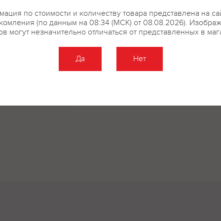
Совиньон.
ация по стоимости и количеству товара представлена на са
комления (по данным на 08:34 (МСК) от 08.08.2026). Изобра
ов могут незначительно отличаться от представленных в маг
Да
Нет
купить?
Описание
Отзывы