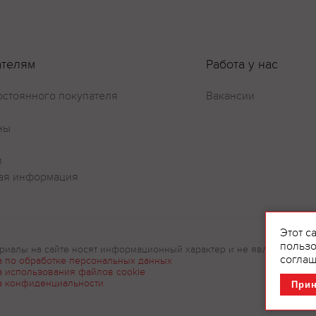
ателям
Работа у нас
остоянного покупателя
Вакансии
ны
Оставить отзыв
и
ая информация
Этот с
пользо
риалы на сайте носят информационный характер и не являются рек
соглаш
а по обработке персональных данных
а использования файлов cookie
а конфиденциальности
При