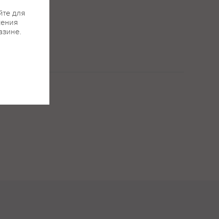
йте для
жения
азине.