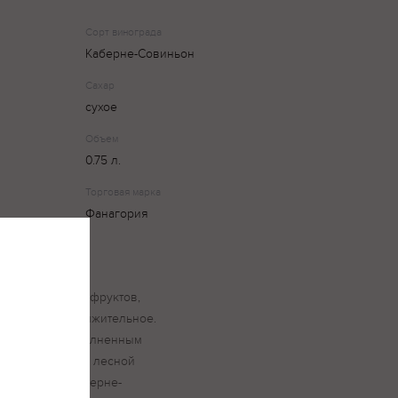
Сорт винограда
Каберне-Совиньон
Сахар
сухое
Объем
0.75 л.
Торговая марка
Фанагория
архатистый и
ладких красных фруктов,
левкусие продолжительное.
 ароматом, наполненным
ктов, оттенками лесной
 винограда: Каберне-