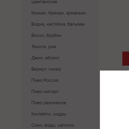
шампанское
Коньяк, бренди, арманьяк
Водка, настойка, бальзам
Виски, бурбон
Текила, ром
Джин, абсент
Вермут, ликер
Пиво Россия
Пиво импорт
Пиво разливное
Коктейли, сидры
Соки, воды, напитки