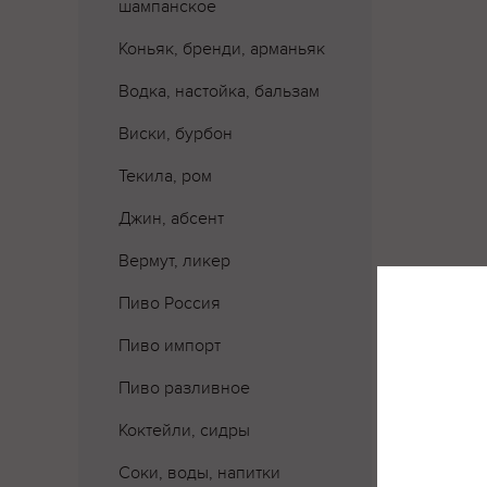
шампанское
Коньяк, бренди, арманьяк
Водка, настойка, бальзам
Виски, бурбон
Текила, ром
Джин, абсент
Вермут, ликер
Пиво Россия
Пиво импорт
Пиво разливное
Коктейли, сидры
Где 
Соки, воды, напитки