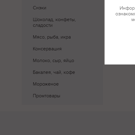
Снэки
Информ
ознакомл
Шоколад, конфеты,
м
сладости
Мясо, рыба, икра
Консервация
Молоко, сыр, яйцо
Бакалея, чай, кофе
Мороженое
Промтовары