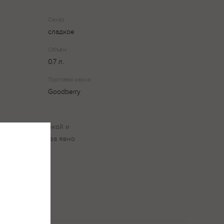
Сахар
сладкое
Объем
0.7 л.
Торговая марка
Goodberry
с легкой кислинкой и
голубика и клюква явно
 послевкусии.