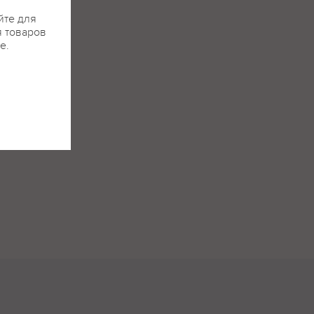
йте для
я товаров
е.