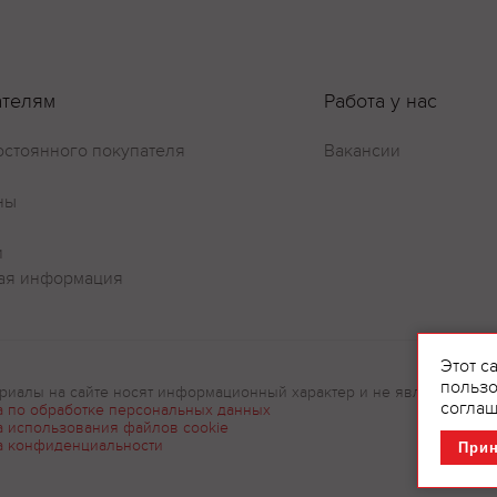
Оставить отзыв
ателям
Работа у нас
остоянного покупателя
Вакансии
ны
и
ая информация
Этот с
пользо
риалы на сайте носят информационный характер и не являются рек
соглаш
а по обработке персональных данных
а использования файлов cookie
а конфиденциальности
При