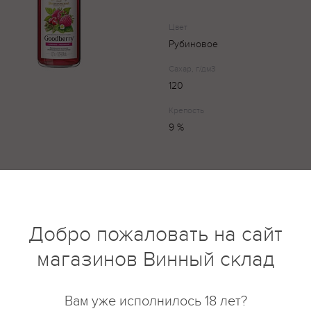
Цвет
Рубиновое
Сахар, г/дм3
120
Крепость
9 %
Вкус вина деликатный, мягкий 
приятной сладостью. Малина, 
слышны в долгом, освежающем
Добро пожаловать на сайт
магазинов Винный склад
купить?
Описание
Отзывы
Вам уже исполнилось 18 лет?