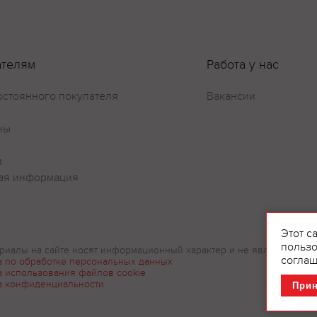
ателям
Работа у нас
остоянного покупателя
Вакансии
ны
и
ая информация
Оставить отзыв
Этот с
пользо
риалы на сайте носят информационный характер и не являются рек
соглаш
а по обработке персональных данных
а использования файлов cookie
а конфиденциальности
При