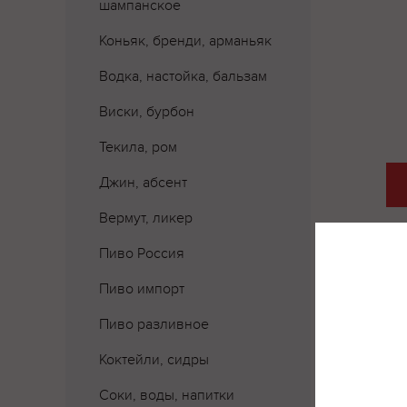
шампанское
Коньяк, бренди, арманьяк
Водка, настойка, бальзам
Виски, бурбон
Текила, ром
Джин, абсент
Вермут, ликер
Пиво Россия
Пиво импорт
Пиво разливное
Коктейли, сидры
Соки, воды, напитки