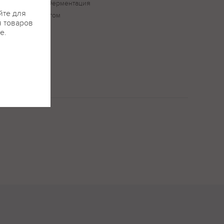
ится вручную. Ферментация
йте для
костях при строгом
я товаров
е.