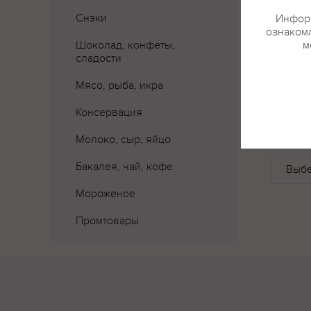
Снэки
Информ
ознакомл
Шоколад, конфеты,
м
сладости
Мясо, рыба, икра
Консервация
Где 
Молоко, сыр, яйцо
Бакалея, чай, кофе
Мороженое
Промтовары