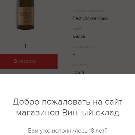
Регион виноделия
Республика Крым
Цвет
Белое
Сахар, г/дм3
4
В корзину
Крепость
12,5 %
Валерий Захарьин, Рислинг — с
Добро пожаловать на сайт
вино из винограда сорта Рисли
выражающее характер сорта и 
магазинов Винный склад
считается одним из величайши
выращивается во многих винод
на виноградниках Валерия Заха
Вам уже исполнилось 18 лет?