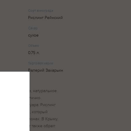
Сорт винограда
Рислинг Рейнский
Сахар
сухое
Объем
0.75 л.
Торговая марка
Валерий Захарьин
ухое, ароматное, натуральное
нг Рейнский, отлично
крымского терруара. Рислинг
х в мире сортов, который
ельческих регионах. В Крыму,
рьина этот сорт также обрел