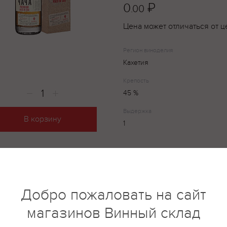
0
₽
.00
Цена может отличаться от ц
Регион виноделия
Кахетия
Крепость
45 %
Выдержка
В корзину
1
"Dora" Чача Premium — традиц
Добро пожаловать на сайт
(чача), обладающая ярким аро
вкусом. При изготовлении чач
магазинов Винный склад
или прямая дистилляция выжи