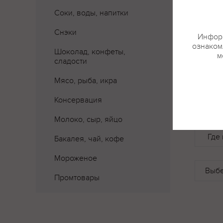
Соки, воды, напитки
Снэки
Информ
ознакомл
Шоколад, конфеты,
м
сладости
Мясо, рыба, икра
Консервация
Молоко, сыр, яйцо
Где 
Бакалея, чай, кофе
Мороженое
Промтовары