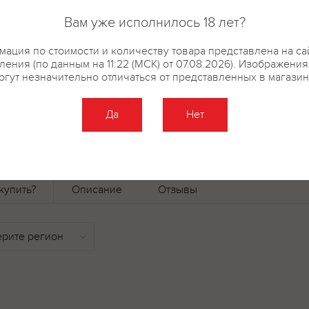
Ркацители, проходящая в медн
Вам уже исполнилось 18 лет?
технологи тщательно отделяют 
оставшиеся фракции, как пра
ация по стоимости и количеству товара представлена на са
партию сброженного сусла пер
ения (по данным на 11:22 (МСК) от 07.08.2026). Изображени
разбавляется умягченной водо
огут незначительно отличаться от представленных в магазин
требуемой крепости. Выдержка
длится не менее 12 месяцев.
Да
Нет
купить?
Описание
Отзывы