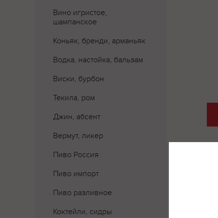
Вино игристое,
шампанское
Коньяк, бренди, арманьяк
Водка, настойка, бальзам
Виски, бурбон
Текила, ром
Джин, абсент
Вермут, ликер
Пиво Россия
Пиво импорт
Пиво разливное
Коктейли, сидры