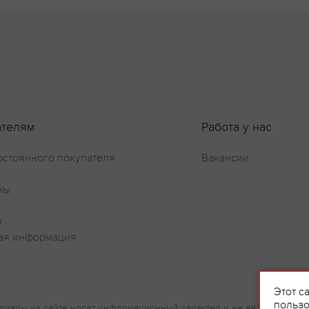
ателям
Работа у нас
остоянного покупателя
Вакансии
ны
и
ая информация
Оставить отзыв
Этот с
пользо
риалы на сайте носят информационный характер и не являются рек