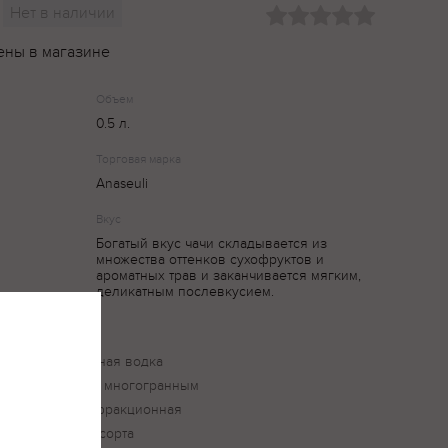
Нет в наличии
ены в магазине
Объем
0.5 л.
Торговая марка
Anaseuli
Вкус
Богатый вкус чачи складывается из
множества оттенков сухофруктов и
ароматных трав и заканчивается мягким,
деликатным послевкусием.
ионная виноградная водка
матом и богатым, многогранным
и применяется фракционная
мок винограда сорта