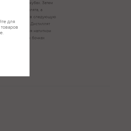
ых перегонных кубах. Затем
"сердце" дистиллята, а
вило, добавляют в следующую
йте для
ед перегонкой. Дистиллят
я товаров
й до достижения напитком
е.
 чачи в дубовых бочках