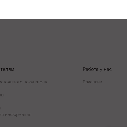
ателям
Работа у нас
остоянного покупателя
Вакансии
ны
и
ая информация