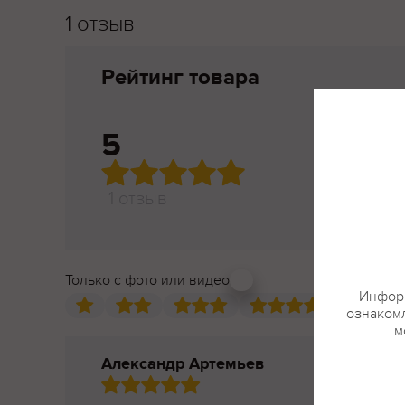
1 отзыв
Рейтинг товара
5
1 отзыв
Только с фото или видео
Информ
ознакомл
м
Александр Артемьев