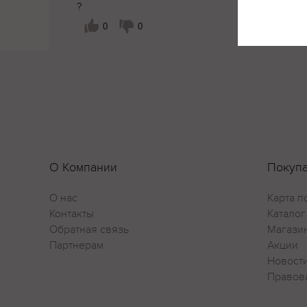
?
0
0
О Компании
Покуп
О нас
Карта п
Контакты
Каталог
Обратная связь
Магази
Партнерам
Акции
Новост
Правов