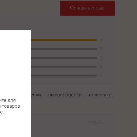
Оставить отзыв
1
0
0
0
0
высокие оценки
низкие оценки
полезные
йте для
я товаров
е.
21.11.25