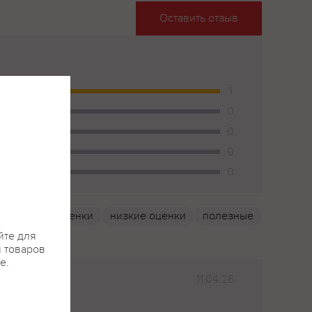
Оставить отзыв
1
0
0
0
0
высокие оценки
низкие оценки
полезные
йте для
я товаров
е.
11.04.26