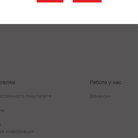
шой кислинкой, спирта не чувствуется. Кто любит красное д
мыванием костей своих знакомых;)
ателям
Работа у нас
остоянного покупателя
Вакансии
ны
и
ая информация