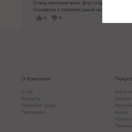
Очень неплохое вино. Вкус сладкий с неболь
посиделки с любимой дамой на кухне, за про
0
0
О Компании
Покуп
О нас
Карта п
Контакты
Каталог
Обратная связь
Магази
Партнерам
Акции
Новост
Правов