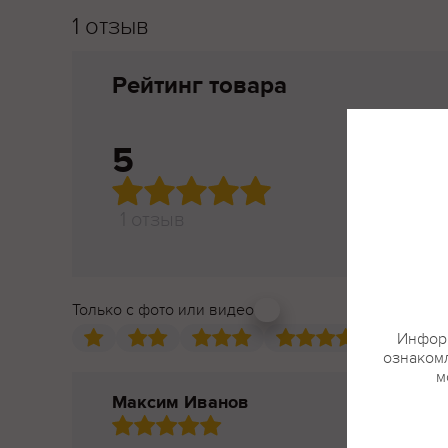
1 отзыв
Рейтинг товара
5
1 отзыв
Только с фото или видео
Информ
ознакомл
м
Максим Иванов