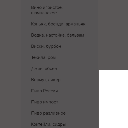
Вино игристое,
шампанское
Коньяк, бренди, арманьяк
Водка, настойка, бальзам
Виски, бурбон
Текила, ром
Джин, абсент
Вермут, ликер
Где 
Пиво Россия
Пиво импорт
Пиво разливное
Коктейли, сидры