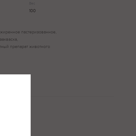
Вес
100
зжиренное пастеризованное,
закваска,
ный препарат животного