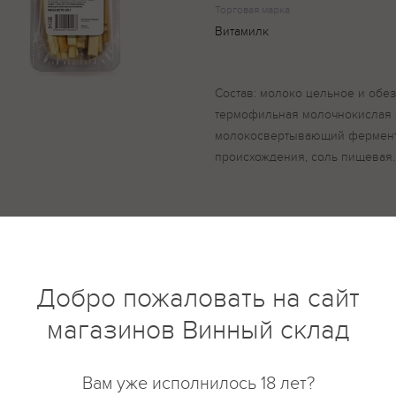
Торговая марка
Витамилк
Состав: молоко цельное и обе
термофильная молочнокислая 
молокосвертывающий фермент
происхождения, соль пищевая.
купить?
Описание
Отзывы
Добро пожаловать на сайт
магазинов Винный склад
Вам уже исполнилось 18 лет?