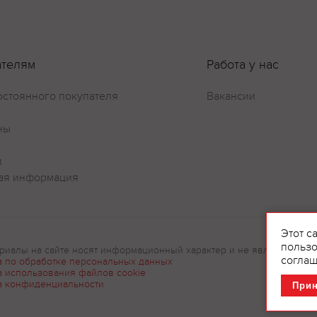
ателям
Работа у нас
остоянного покупателя
Вакансии
ны
и
ая информация
Этот с
пользо
риалы на сайте носят информационный характер и не являются рек
соглаш
а по обработке персональных данных
а использования файлов cookie
а конфиденциальности
При