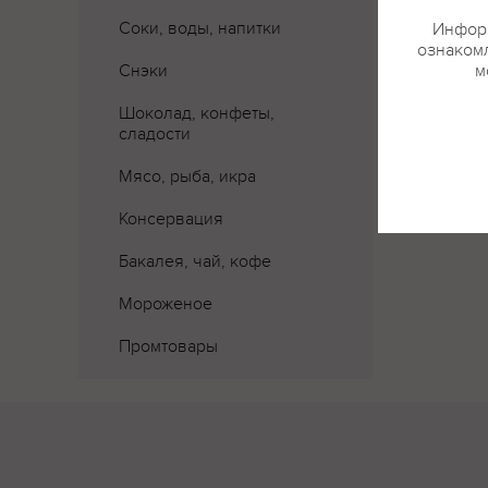
Соки, воды, напитки
Информ
ознакомл
Снэки
м
Шоколад, конфеты,
сладости
Мясо, рыба, икра
Консервация
Бакалея, чай, кофе
Мороженое
Промтовары