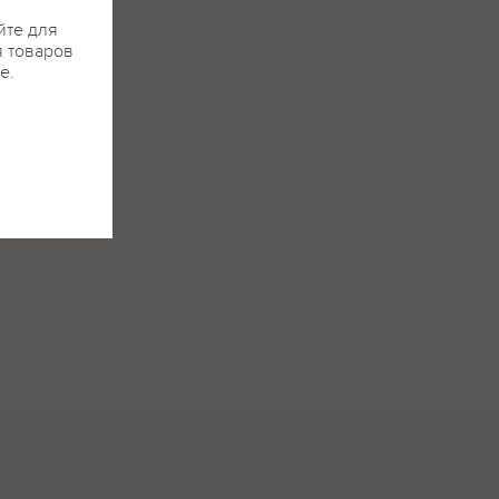
йте для
я товаров
е.