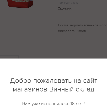
Торговая марка
Экомилк
Состав: нормализованное моло
микроорганизмов.
купить?
Описание
Отзывы
Добро пожаловать на сайт
магазинов Винный склад
Вам уже исполнилось 18 лет?