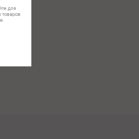
йте для
я товаров
е.