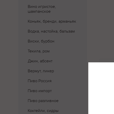
Вино игристое,
шампанское
Коньяк, бренди, арманьяк
Водка, настойка, бальзам
Виски, бурбон
Текила, ром
Джин, абсент
Где 
Вермут, ликер
Пиво Россия
Пиво импорт
Пиво разливное
Коктейли, сидры