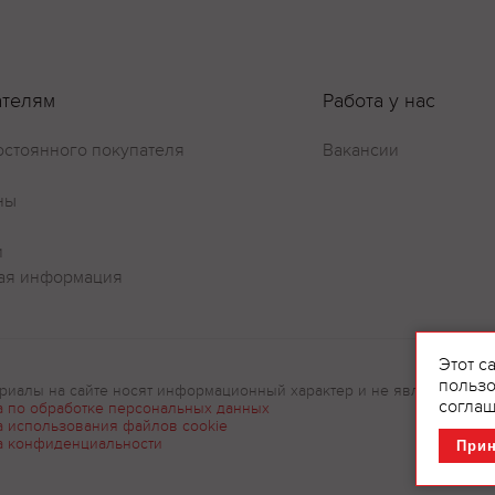
ателям
Работа у нас
остоянного покупателя
Вакансии
ны
и
ая информация
Этот с
пользо
риалы на сайте носят информационный характер и не являются рек
соглаш
а по обработке персональных данных
а использования файлов cookie
а конфиденциальности
При