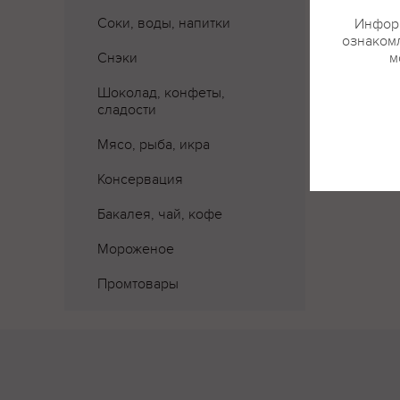
Соки, воды, напитки
Информ
ознакомл
Снэки
м
Шоколад, конфеты,
сладости
Мясо, рыба, икра
Консервация
Бакалея, чай, кофе
Мороженое
Промтовары