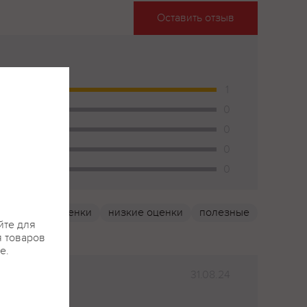
Оставить отзыв
1
0
0
0
0
высокие оценки
низкие оценки
полезные
йте для
я товаров
е.
31.08.24