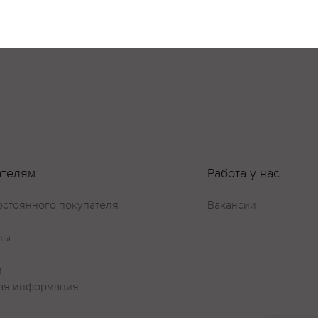
можно
ателям
Работа у нас
остоянного покупателя
Вакансии
ны
и
ая информация