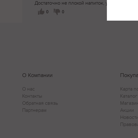
Достаточно не плохой напиток, употреблять 
0
0
О Компании
Покуп
О нас
Карта п
Контакты
Каталог
Обратная связь
Магази
Партнерам
Акции
Новост
Правов