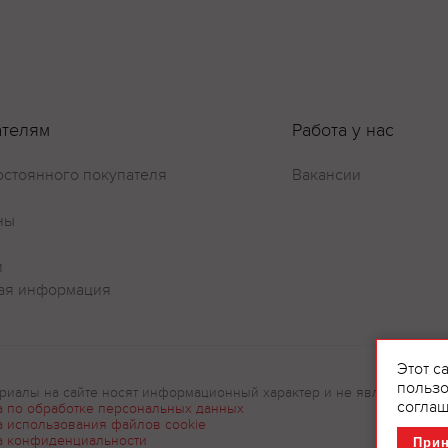
Оставить отзыв
ателям
Работа у нас
остоянного покупателя
Вакансии
ны
и
ая информация
Этот с
пользо
риалы на сайте носят информационный характер и не являются рек
соглаш
а по обработке персональных данных
а использования файлов cookie
а конфиденциальности
При