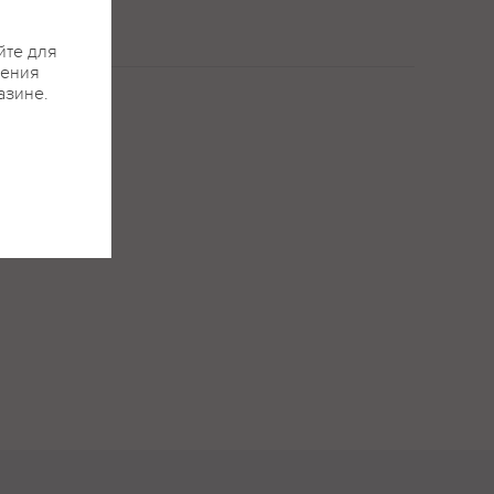
йте для
жения
азине.