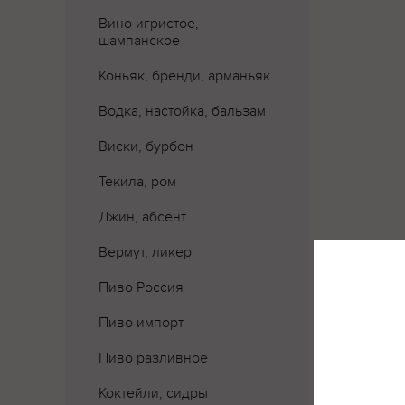
Вино игристое,
шампанское
Коньяк, бренди, арманьяк
Водка, настойка, бальзам
Виски, бурбон
Текила, ром
Джин, абсент
Вермут, ликер
Пиво Россия
Пиво импорт
Пиво разливное
Коктейли, сидры