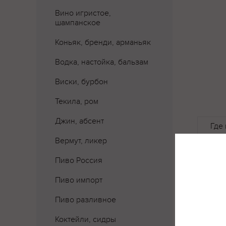
Вино игристое,
шампанское
Коньяк, бренди, арманьяк
Водка, настойка, бальзам
Виски, бурбон
Текила, ром
Джин, абсент
Где 
Вермут, ликер
Пиво Россия
Пиво импорт
Пиво разливное
Коктейли, сидры