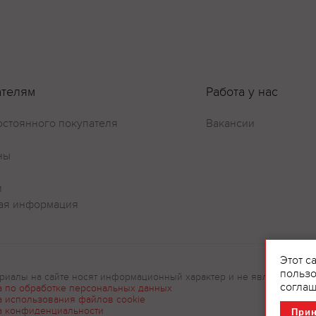
ателям
Работа у нас
остоянного покупателя
Вакансии
ны
и
ая информация
Этот с
пользо
риалы на сайте носят информационный характер и не являются рек
соглаш
а по обработке персональных данных
а использования файлов cookie
а конфиденциальности
При