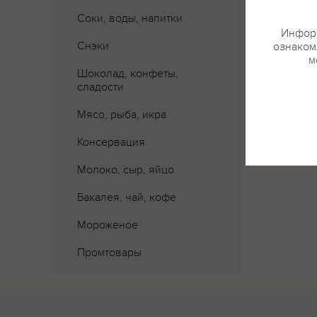
Соки, воды, напитки
Информ
Снэки
ознакомл
м
Шоколад, конфеты,
сладости
Мясо, рыба, икра
Консервация
Молоко, сыр, яйцо
Бакалея, чай, кофе
Мороженое
Промтовары