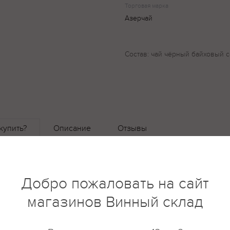
Торговая марка
Азерчай
Состав: чай чёрный байховый со
купить?
Описание
Отзывы
Добро пожаловать на сайт
магазинов Винный склад