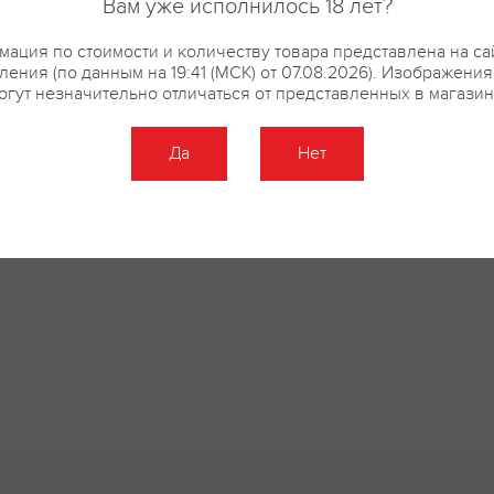
Вам уже исполнилось 18 лет?
ация по стоимости и количеству товара представлена на са
ения (по данным на 19:41 (МСК) от 07.08.2026). Изображени
огут незначительно отличаться от представленных в магазин
Да
Нет
Оставить отзыв