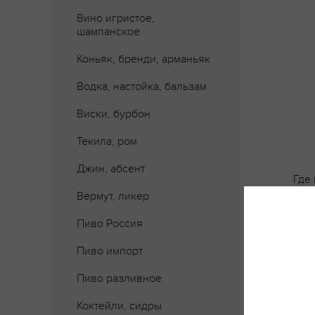
Вино игристое,
шампанское
Коньяк, бренди, арманьяк
Водка, настойка, бальзам
Виски, бурбон
Текила, ром
Джин, абсент
Где 
Вермут, ликер
Пиво Россия
Пиво импорт
Пиво разливное
Коктейли, сидры