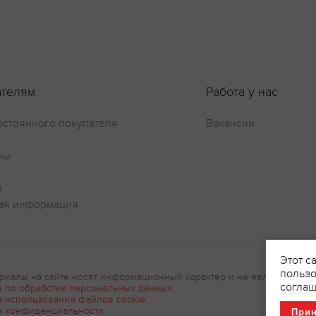
ателям
Работа у нас
остоянного покупателя
Вакансии
ны
и
ая информация
Этот с
пользо
риалы на сайте носят информационный характер и не являются рек
соглаш
а по обработке персональных данных
а использования файлов cookie
а конфиденциальности
При