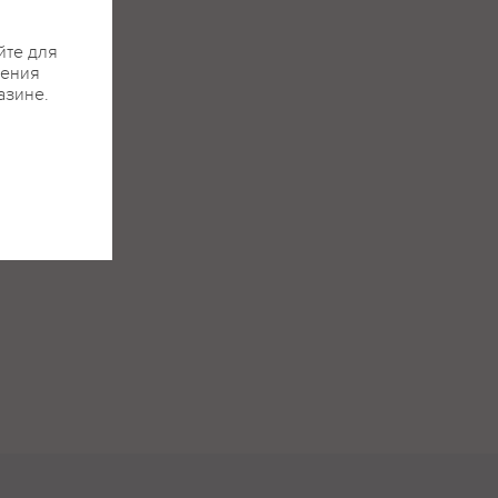
йте для
жения
азине.