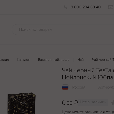
8 800 234 88 40
склад
Каталог
Бакалея, чай, кофе
Чай
Чай черный 
Чай черный TeaTa
Цейлонский 100па
Россия
Артикул
0
₽
Нет в наличии
.00
Цена может отличаться от ц