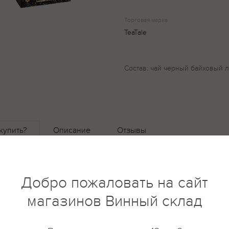
Торговая марка
TeaTale
Состав: чай черный байховый 
купить?
Описание
Отзывы
Добро пожаловать на сайт
магазинов Винный склад