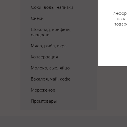
Соки, воды, напитки
Информ
Снэки
озна
товар
Шоколад, конфеты,
сладости
Мясо, рыба, икра
Консервация
Молоко, сыр, яйцо
Бакалея, чай, кофе
Мороженое
Промтовары