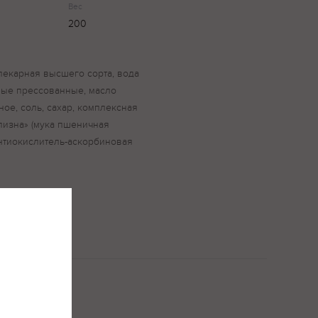
Вес
200
пекарная высшего сорта, вода
ные прессованные, масло
е, соль, сахар, комплексная
лизна» (мука пшеничная
нтиокислитель-аскорбиновая