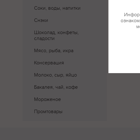
Соки, воды, напитки
Информ
Снэки
ознакомл
м
Шоколад, конфеты,
сладости
Мясо, рыба, икра
Консервация
Молоко, сыр, яйцо
Бакалея, чай, кофе
Мороженое
Промтовары