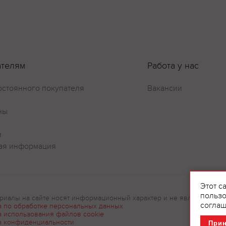
ателям
Работа у нас
остоянного покупателя
Вакансии
ны
и
ая информация
Этот с
пользо
риалы на сайте носят информационный характер и не являются рек
соглаш
а по обработке персональных данных
а использования файлов cookie
а конфиденциальности
При