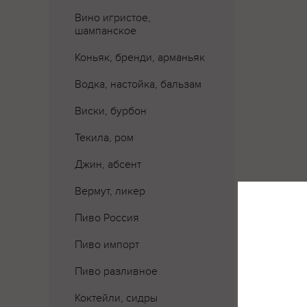
Вино игристое,
шампанское
Коньяк, бренди, арманьяк
Водка, настойка, бальзам
Виски, бурбон
Текила, ром
Джин, абсент
Вермут, ликер
Пиво Россия
Где 
Пиво импорт
Пиво разливное
Коктейли, сидры