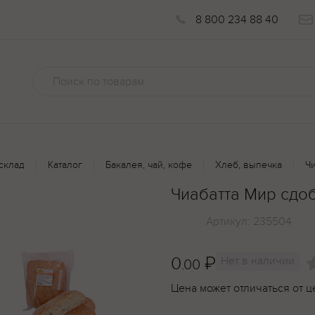
8 800 234 88 40
склад
Каталог
Бакалея, чай, кофе
Хлеб, выпечка
Ч
Чиабатта Мир сдо
Артикул:
235504
0
₽
Нет в наличии
.00
Цена может отличаться от ц