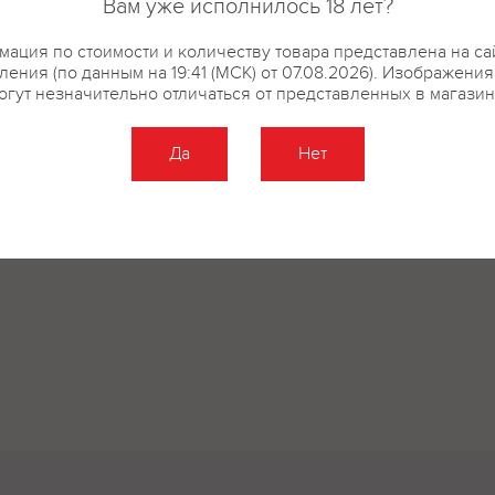
Вам уже исполнилось 18 лет?
ация по стоимости и количеству товара представлена на са
ения (по данным на 19:41 (МСК) от 07.08.2026). Изображени
огут незначительно отличаться от представленных в магазин
Да
Нет
Оставить отзыв