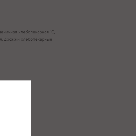
шеничная хлебопекарная 1С,
ая, дрожжи хлебопекарные