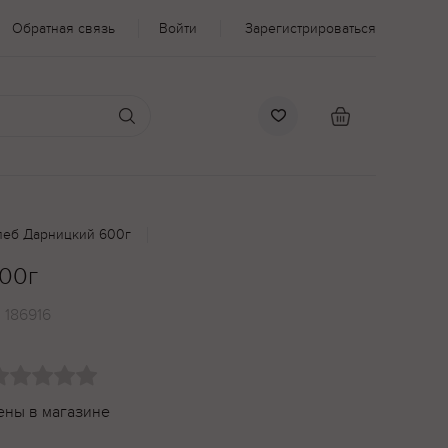
Обратная связь
Войти
Зарегистрироваться
леб Дарницкий 600г
00г
:
186916
ены в магазине