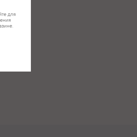
йте для
жения
азине.