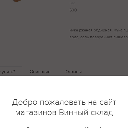
Вес
600
мука ржаная обдирная, мука п
вода, соль поваренная пищев
купить?
Описание
Отзывы
Добро пожаловать на сайт
магазинов Винный склад