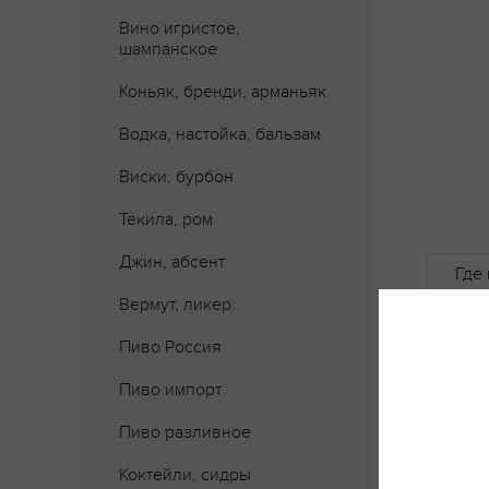
Вино игристое,
шампанское
Коньяк, бренди, арманьяк
Водка, настойка, бальзам
Виски, бурбон
Текила, ром
Джин, абсент
Где 
Вермут, ликер
Пиво Россия
Пиво импорт
Пиво разливное
Коктейли, сидры