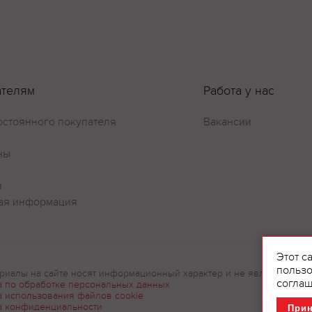
ателям
Работа у нас
остоянного покупателя
Вакансии
ны
и
ая информация
Этот с
пользо
риалы на сайте носят информационный характер и не являются рек
соглаш
а по обработке персональных данных
а использования файлов cookie
а конфиденциальности
При