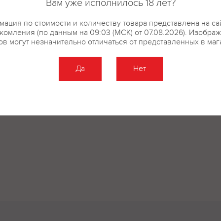
Вам уже исполнилось 18 лет?
ация по стоимости и количеству товара представлена на са
комления (по данным на 09:03 (МСК) от 07.08.2026). Изобра
ов могут незначительно отличаться от представленных в маг
Да
Нет
Оставить отзыв