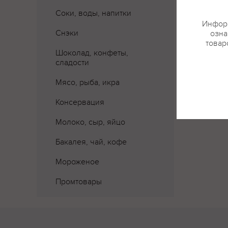
Соки, воды, напитки
Информ
Снэки
озна
товар
Шоколад, конфеты,
сладости
Мясо, рыба, икра
Консервация
Молоко, сыр, яйцо
Бакалея, чай, кофе
Мороженое
Промтовары