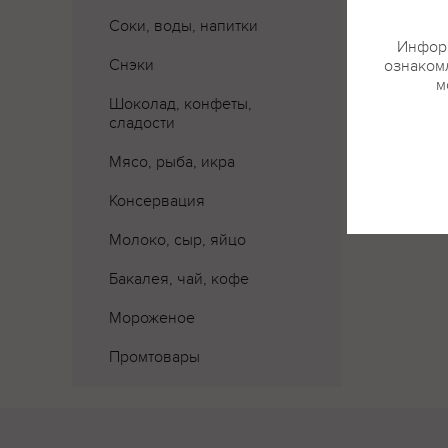
Соки, воды, напитки
Информ
Снэки
ознакомл
м
Шоколад, конфеты,
сладости
Мясо, рыба, икра
Консервация
Молоко, сыр, яйцо
Бакалея, чай, кофе
Мороженое
Промтовары