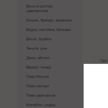
Вино игристое,
шампанское
Коньяк, бренди, арманьяк
Водка, настойка, бальзам
Виски, бурбон
Текила, ром
Джин, абсент
Где 
Вермут, ликер
Пиво Россия
Пиво импорт
Пиво разливное
Коктейли, сидры