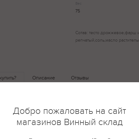
Вес
75
Сотав: тесто дрожжевое,фарш 
репчатый,соль,масло раститель
купить?
Описание
Отзывы
Добро пожаловать на сайт
магазинов Винный склад