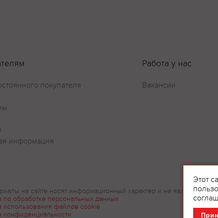
ателям
Работа у нас
остоянного покупателя
Вакансии
ны
и
ая информация
Этот с
пользо
риалы на сайте носят информационный характер и не являются рек
соглаш
а по обработке персональных данных
а использования файлов cookie
а конфиденциальности
При