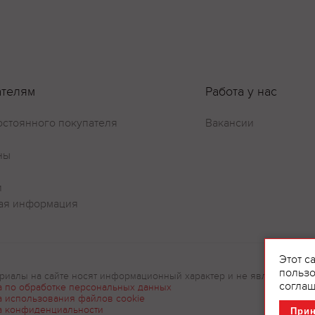
ателям
Работа у нас
остоянного покупателя
Вакансии
ны
и
ая информация
Этот с
пользо
риалы на сайте носят информационный характер и не являются рек
соглаш
а по обработке персональных данных
а использования файлов cookie
а конфиденциальности
При