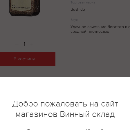
Торговая марка
Bushido
Вкус
Удачное сочетание богатого вк
средней плотностью.
В корзину
купить?
Описание
Отзывы
Добро пожаловать на сайт
магазинов Винный склад