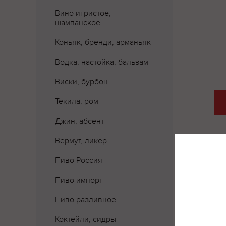
Вино игристое,
шампанское
Коньяк, бренди, арманьяк
Водка, настойка, бальзам
Виски, бурбон
Текила, ром
Джин, абсент
Вермут, ликер
Пиво Россия
Где 
Пиво импорт
Пиво разливное
Коктейли, сидры