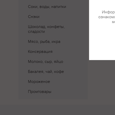
Соки, воды, напитки
Информ
Снэки
ознакомл
м
Шоколад, конфеты,
сладости
Мясо, рыба, икра
Консервация
Молоко, сыр, яйцо
Бакалея, чай, кофе
Мороженое
Промтовары