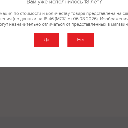
Вам уже исполнилось 18 лет?
ация по стоимости и количеству товара представлена на са
ения (по данным на 18:46 (МСК) от 06.08.2026). Изображени
огут незначительно отличаться от представленных в магазин
Да
Нет
Оставить отзыв