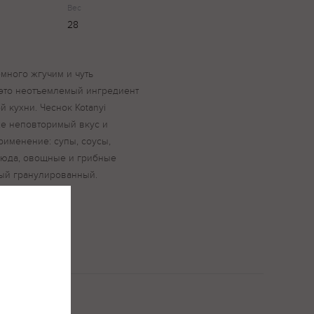
Вес
28
много жгучим и чуть
 это неотъемлемый ингредиент
 кухни. Чеснок Kotanyi
же неповторимый вкус и
Применение: супы, соусы,
юда, овощные и грибные
ный гранулированный.