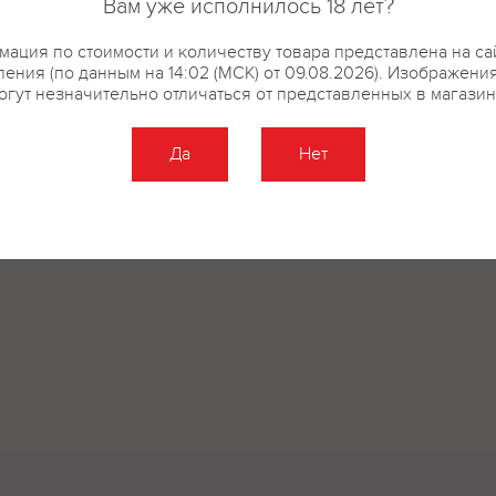
Вам уже исполнилось 18 лет?
ация по стоимости и количеству товара представлена на са
ения (по данным на 14:02 (МСК) от 09.08.2026). Изображени
огут незначительно отличаться от представленных в магазин
Да
Нет