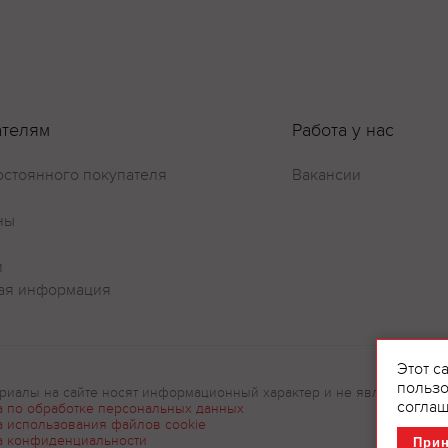
Оставить отзыв
ателям
Работа у нас
остоянного покупателя
Вакансии
ны
и
ая информация
Этот с
пользо
риалы на сайте носят информационный характер и не являются рек
соглаш
а по обработке персональных данных
а использования файлов cookie
а конфиденциальности
При