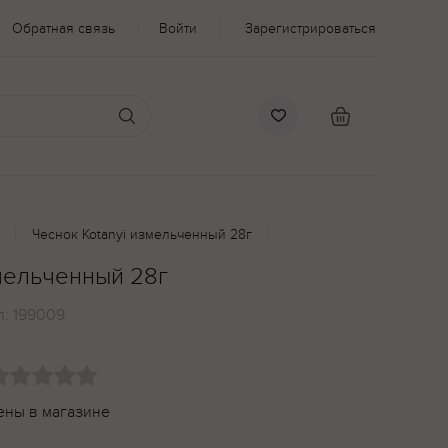
Обратная связь
Войти
Зарегистрироваться
Чеснок Kotanyi измельченный 28г
мельченный 28г
л:
199009
ены в магазине