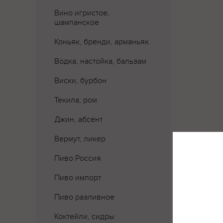
Вино игристое,
шампанское
Коньяк, бренди, арманьяк
Водка, настойка, бальзам
Виски, бурбон
Текила, ром
Джин, абсент
Вермут, ликер
Пиво Россия
Пиво импорт
Где 
Пиво разливное
Коктейли, сидры