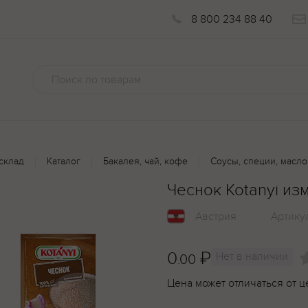
8 800 234 88 40
склад
Каталог
Бакалея, чай, кофе
Соусы, специи, масло
Чеснок Kotanyi из
Австрия
Артику
0
₽
Нет в наличии
.00
Цена может отличаться от ц