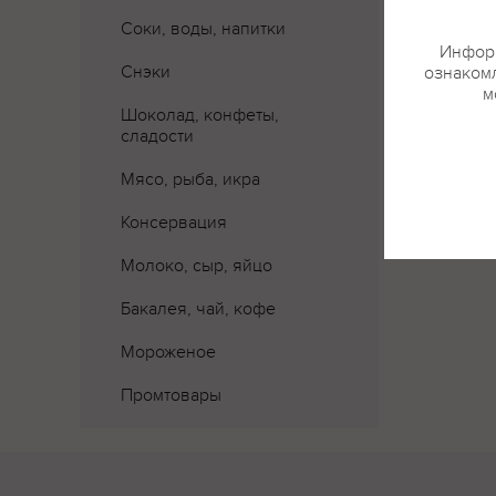
Соки, воды, напитки
Информ
Снэки
ознакомл
м
Шоколад, конфеты,
сладости
Мясо, рыба, икра
Консервация
Молоко, сыр, яйцо
Бакалея, чай, кофе
Мороженое
Промтовары