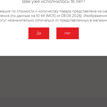
Вам уже исполнилось 18 лет?
ация по стоимости и количеству товара представлена на са
ения (по данным на 10:44 (МСК) от 08.08.2026). Изображени
огут незначительно отличаться от представленных в магазин
Да
Нет
Оставить отзыв