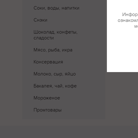
Соки, воды, напитки
Информ
Снэки
ознакомл
м
Шоколад, конфеты,
сладости
Мясо, рыба, икра
Консервация
Молоко, сыр, яйцо
Бакалея, чай, кофе
Мороженое
Промтовары