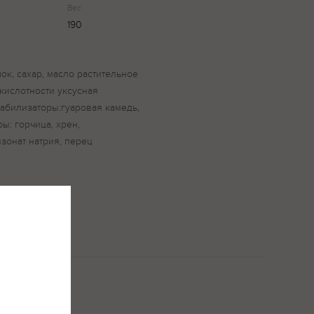
Вес
190
ок, сахар, масло растительное
кислотности уксусная
стабилизаторы:гуаровая камедь,
ы: горчица, хрен,
нзонат натрия, перец