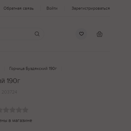
Обратная связь
Войти
Зарегистрироваться
Горчица Буздякский 190г
й 190г
:
203724
ены в магазине