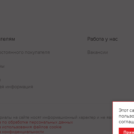
ателям
Работа у нас
остоянного покупателя
Вакансии
ны
и
ая информация
Этот с
пользо
риалы на сайте носят информационный характер и не являются рек
соглаш
а по обработке персональных данных
а использования файлов cookie
а конфиденциальности
При