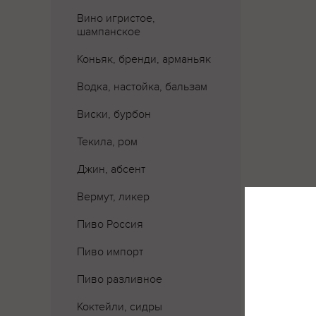
Вино игристое,
шампанское
Коньяк, бренди, арманьяк
Водка, настойка, бальзам
Виски, бурбон
Текила, ром
Джин, абсент
Вермут, ликер
Пиво Россия
Где 
Пиво импорт
Пиво разливное
Коктейли, сидры