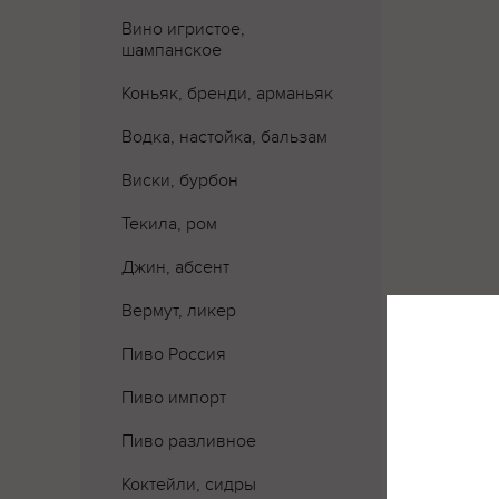
Вино игристое,
шампанское
Коньяк, бренди, арманьяк
Водка, настойка, бальзам
Виски, бурбон
Текила, ром
Джин, абсент
Вермут, ликер
Пиво Россия
Пиво импорт
Где 
Пиво разливное
Коктейли, сидры