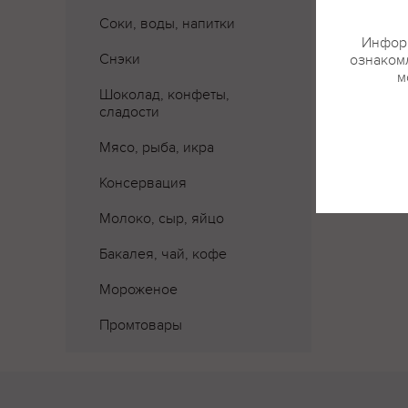
Соки, воды, напитки
Информ
Снэки
ознакомл
м
Шоколад, конфеты,
сладости
Мясо, рыба, икра
Консервация
Молоко, сыр, яйцо
Бакалея, чай, кофе
Мороженое
Промтовары