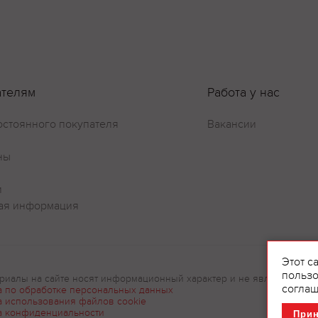
Оставить отзыв
ателям
Работа у нас
остоянного покупателя
Вакансии
ны
и
ая информация
Этот с
пользо
риалы на сайте носят информационный характер и не являются рек
соглаш
а по обработке персональных данных
а использования файлов cookie
а конфиденциальности
При