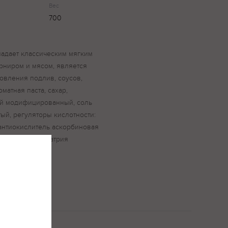
Вес
700
ладает классическим мягким
арниром и мясом, является
овления подлив, соусов,
оматная паста, сахар,
ый модифицированный, соль
ый, регуляторы кислотности:
 антиокислитель аскорбиновая
алия, бензоат натрия