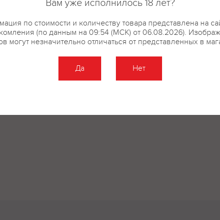
Вам уже исполнилось 18 лет?
ация по стоимости и количеству товара представлена на са
комления (по данным на 09:54 (МСК) от 06.08.2026). Изобра
ов могут незначительно отличаться от представленных в маг
Да
Нет
Оставить отзыв