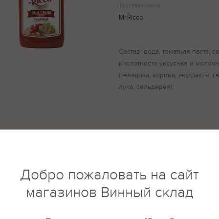
Торговая марка
Mr.Ricco
Состав: вода, томатная паста, с
кислотности уксусная и молочн
(гвоздика, корица; экстракты: г
лука, сельдерея).
купить?
Описание
Отзывы
Добро пожаловать на сайт
магазинов Винный склад