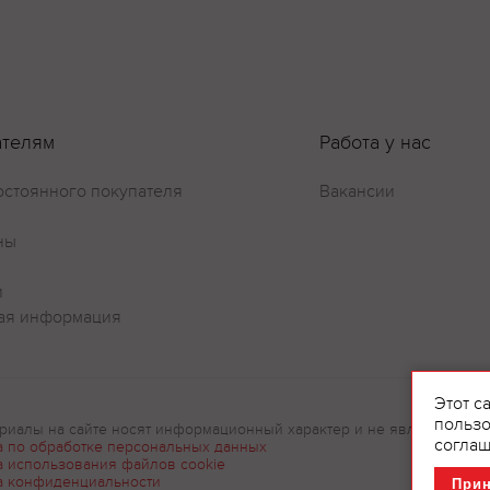
ателям
Работа у нас
остоянного покупателя
Вакансии
ны
и
ая информация
Этот с
пользо
риалы на сайте носят информационный характер и не являются рек
соглаш
а по обработке персональных данных
а использования файлов cookie
а конфиденциальности
При