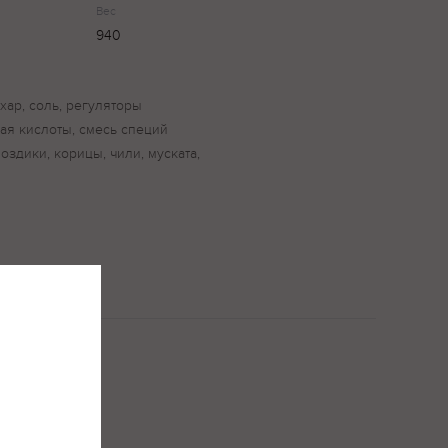
Вес
940
ахар, соль, регуляторы
ая кислоты, смесь специй
воздики, корицы, чили, муската,