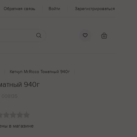
Обратная связь
Войти
Зарегистрироваться
Кетчуп Mr.Ricco Томатный 940г
оматный 940г
:
008135
ены в магазине