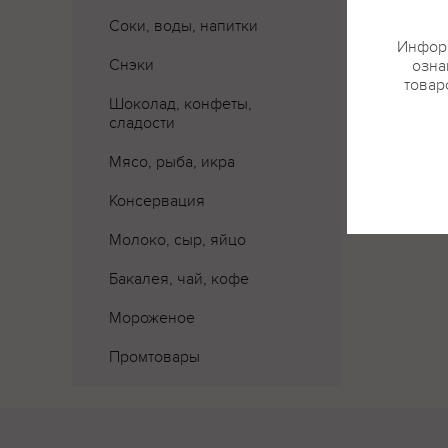
Соки, воды, напитки
Информ
Снэки
озна
товар
Шоколад, конфеты,
сладости
Мясо, рыба, икра
Консервация
Молоко, сыр, яйцо
Бакалея, чай, кофе
Мороженое
Промтовары