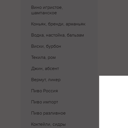
Вино игристое,
шампанское
Коньяк, бренди, арманьяк
Водка, настойка, бальзам
Виски, бурбон
Текила, ром
Джин, абсент
Вермут, ликер
Где 
Пиво Россия
Пиво импорт
Пиво разливное
Коктейли, сидры