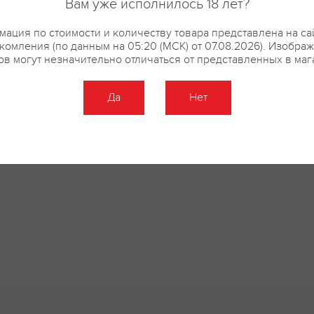
Вам уже исполнилось 18 лет?
ация по стоимости и количеству товара представлена на са
комления (по данным на 05:20 (МСК) от 07.08.2026). Изобра
ов могут незначительно отличаться от представленных в маг
Да
Нет