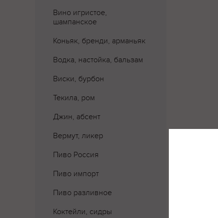
Вино игристое,
шампанское
Коньяк, бренди, арманьяк
Водка, настойка, бальзам
Виски, бурбон
Текила, ром
Джин, абсент
Вермут, ликер
Пиво Россия
Пиво импорт
Пиво разливное
Где 
Коктейли, сидры