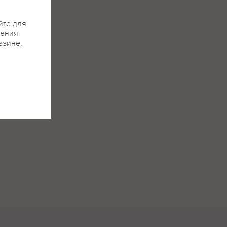
йте для
жения
азине.