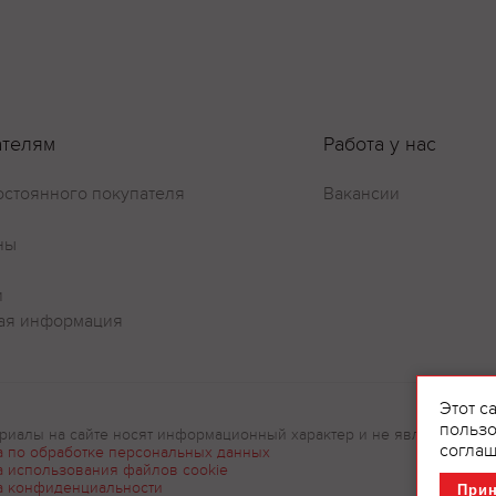
Оставить отзыв
ателям
Работа у нас
остоянного покупателя
Вакансии
ны
и
ая информация
Этот с
пользо
риалы на сайте носят информационный характер и не являются рек
соглаш
а по обработке персональных данных
а использования файлов cookie
а конфиденциальности
При