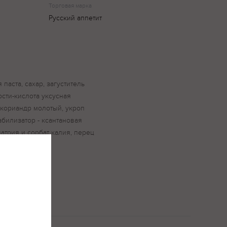
Торговая марка
Русский аппетит
 паста, сахар, загуститель
ости-кислота уксусная
 кориандр молотый, укроп
абилизатор - ксантановая
натрия и сорбат калия, перец
р