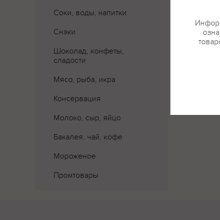
Соки, воды, напитки
Информ
Снэки
озна
товар
Шоколад, конфеты,
сладости
Мясо, рыба, икра
Консервация
Молоко, сыр, яйцо
Бакалея, чай, кофе
Мороженое
Промтовары