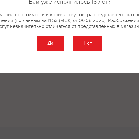
Вам уже исполнилось 18 лет?
ация по стоимости и количеству товара представлена на са
ения (по данным на 11:53 (МСК) от 06.08.2026). Изображени
огут незначительно отличаться от представленных в магазин
Да
Нет
Оставить отзыв