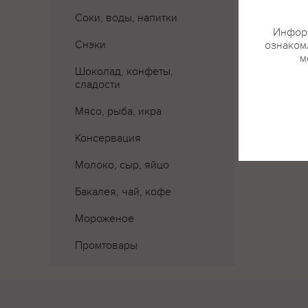
Соки, воды, напитки
Информ
Снэки
ознакомл
м
Шоколад, конфеты,
сладости
Мясо, рыба, икра
Консервация
Молоко, сыр, яйцо
Бакалея, чай, кофе
Мороженое
Промтовары