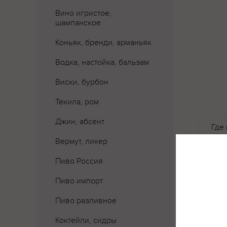
Вино игристое,
шампанское
Коньяк, бренди, арманьяк
Водка, настойка, бальзам
Виски, бурбон
Текила, ром
Джин, абсент
Где 
Вермут, ликер
Пиво Россия
Пиво импорт
Пиво разливное
Коктейли, сидры