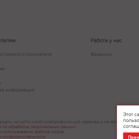
ателям
Работа у нас
остоянного покупателя
Вакансии
ны
и
ая информация
Этот с
пользо
риалы на сайте носят информационный характер и не являются рек
соглаш
а по обработке персональных данных
а использования файлов cookie
а конфиденциальности
При