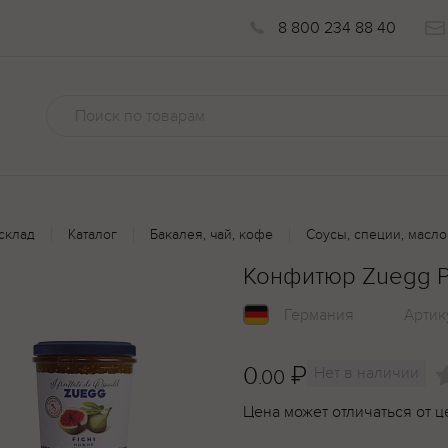
8 800 234 88 40
склад
Каталог
Бакалея, чай, кофе
Соусы, специи, масло
Конфитюр Zuegg 
Германия
Артик
0
₽
Нет в наличии
.00
Цена может отличаться от ц