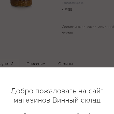
Торговая марка
Zuegg
Состав: инжир, сахар, лимонны
пектин
купить?
Описание
Отзывы
Добро пожаловать на сайт
магазинов Винный склад