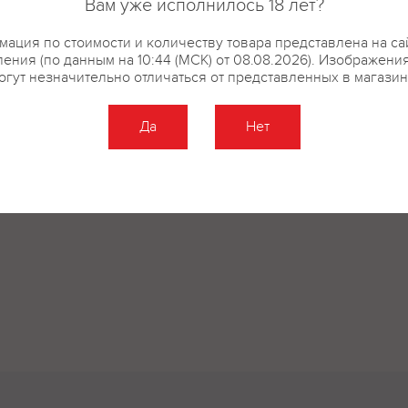
Вам уже исполнилось 18 лет?
ация по стоимости и количеству товара представлена на са
ения (по данным на 10:44 (МСК) от 08.08.2026). Изображени
огут незначительно отличаться от представленных в магазин
Да
Нет
Оставить отзыв