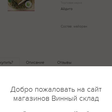
Торговая марка
Айдиго
Состав: майоран
купить?
Описание
Отзывы
Добро пожаловать на сайт
магазинов Винный склад