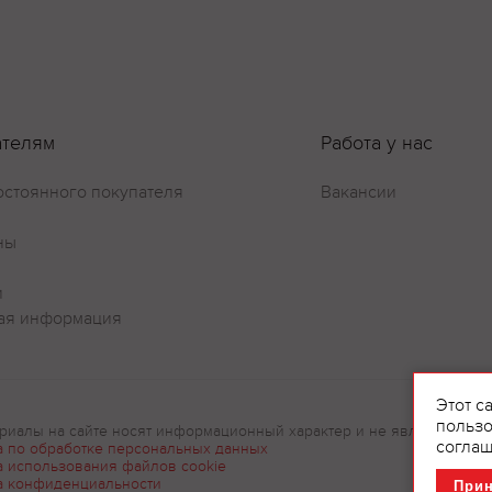
ателям
Работа у нас
остоянного покупателя
Вакансии
ны
и
ая информация
Этот с
пользо
риалы на сайте носят информационный характер и не являются рек
соглаш
а по обработке персональных данных
а использования файлов cookie
а конфиденциальности
При