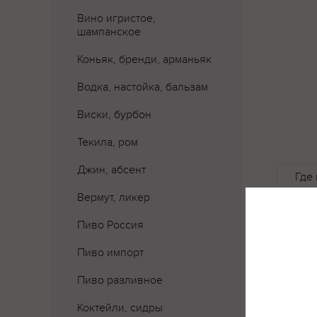
Вино игристое,
шампанское
Коньяк, бренди, арманьяк
Водка, настойка, бальзам
Виски, бурбон
Текила, ром
Джин, абсент
Где 
Вермут, ликер
Пиво Россия
Пиво импорт
Пиво разливное
Коктейли, сидры