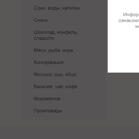
Соки, воды, напитки
Информ
Снэки
ознакомл
м
Шоколад, конфеты,
сладости
Мясо, рыба, икра
Консервация
Молоко, сыр, яйцо
Бакалея, чай, кофе
Мороженое
Промтовары