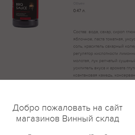
Объем
0.47 л.
Состав: вода, сахар, сироп гл
яблочное, паста томатная, уксу
соль, краситель сахарный колер
регулятор кислотности лимонна
молотая, лук репчатый сушеный
усилитель вкуса и аромата глут
ксантановая камедь, консерван
молотый, перец черный молоты
комплексная пищевая добавка 
натрия.
Добро пожаловать на сайт
магазинов Винный склад
купить?
Описание
Отзывы