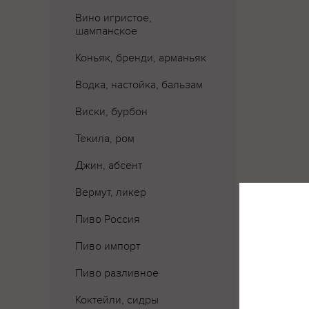
Вино игристое,
шампанское
Коньяк, бренди, арманьяк
Водка, настойка, бальзам
Виски, бурбон
Текила, ром
Джин, абсент
Вермут, ликер
Пиво Россия
Пиво импорт
Пиво разливное
Коктейли, сидры
Где 