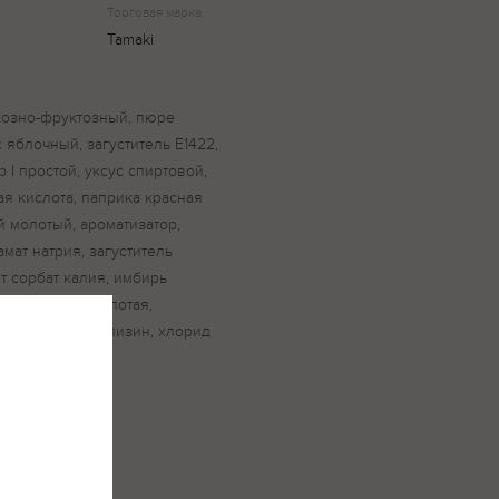
Торговая марка
Tamaki
юкозно-фруктозный, пюре
с яблочный, загуститель Е1422,
 I простой, уксус спиртовой,
я кислота, паприка красная
 молотый, ароматизатор,
амат натрия, загуститель
т сорбат калия, имбирь
й, гвоздика молотая,
(эпсилон-полилизин, хлорид