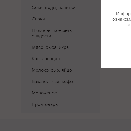
Соки, воды, напитки
Информ
Снэки
ознакомл
м
Шоколад, конфеты,
Где 
сладости
Мясо, рыба, икра
Консервация
Молоко, сыр, яйцо
Бакалея, чай, кофе
Мороженое
Промтовары