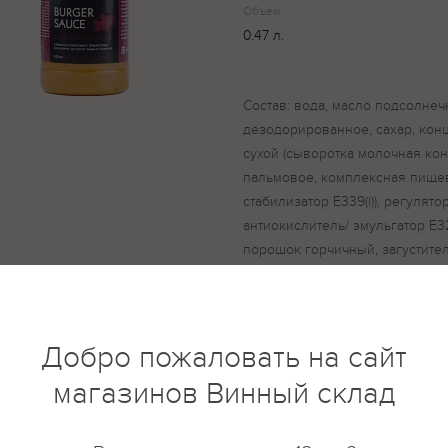
Объем
0.47 л.
Состав: вода, масло подсолне
дезодорированное, сахар, кон
сухой (сыворотка молочная ко
пальмовое, комплексная пищев
стабилизатор Е339(i)), регулято
антиокислитель/ эмульгатор Е32
порошок горчичный, загустител
камедь; паста томатная, семя г
молотая, чеснок сушеный моло
молотый, куркума, орегано, же
ферментированный, паприка кр
Добро пожаловать на сайт
кислотности лимонная кислота
магазинов Винный склад
краситель Е160a, ароматизатор
комплексная пищевая добавка
полилизин, хлорид натрия), ан