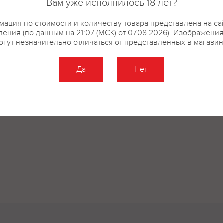
Вам уже исполнилось 18 лет?
ация по стоимости и количеству товара представлена на са
ения (по данным на 21:07 (МСК) от 07.08.2026). Изображени
огут незначительно отличаться от представленных в магазин
купить?
Описание
Отзывы
Да
Нет