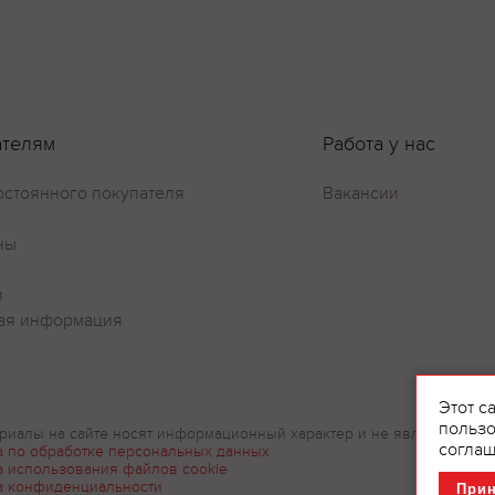
ателям
Работа у нас
остоянного покупателя
Вакансии
Оставить отзыв
ны
и
ая информация
Этот с
пользо
риалы на сайте носят информационный характер и не являются рек
соглаш
а по обработке персональных данных
а использования файлов cookie
а конфиденциальности
При