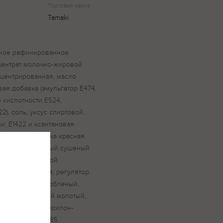
Торговая марка
Tamaki
чное рафинированное
центрат молочно-жировой
нцентрированная, масло
ая добавка (эмульгатор Е474,
р кислотности Е524,
2), соль, уксус спиртовой,
и: Е1422 и ксантановая
орчичное, паприка красная
тый, лук репчатый сушеный
лток яичный сухой
асная копченая, регулятор
, перец чили дробленый,
ы, перец красный молотый,
 «Полибиом» (эпсилон-
тиокислитель Е385.