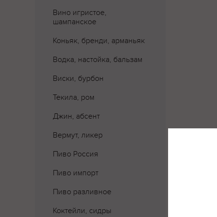
Вино игристое,
шампанское
Коньяк, бренди, арманьяк
Водка, настойка, бальзам
Виски, бурбон
Текила, ром
Джин, абсент
Вермут, ликер
Пиво Россия
Пиво импорт
Пиво разливное
Коктейли, сидры