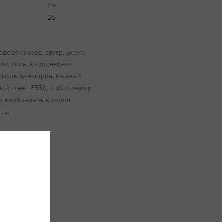
Вес
25
одсолнечное, сахар, уксус,
ток, соль, комплексная
(мальтодекстрин, сырный
й агент Е551), стабилизатор
т сорбиновая кислота,
ины.