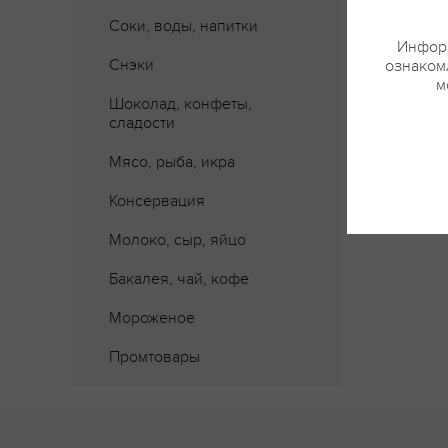
Соки, воды, напитки
Информ
Снэки
ознакомл
м
Шоколад, конфеты,
сладости
Мясо, рыба, икра
Консервация
Молоко, сыр, яйцо
Бакалея, чай, кофе
Мороженое
Промтовары