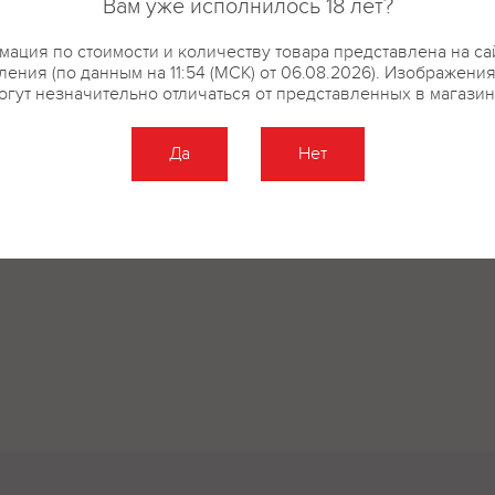
Вам уже исполнилось 18 лет?
ация по стоимости и количеству товара представлена на са
ения (по данным на 11:54 (МСК) от 06.08.2026). Изображени
огут незначительно отличаться от представленных в магазин
Да
Нет
Оставить отзыв