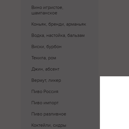
Вино игристое,
шампанское
Коньяк, бренди, арманьяк
Водка, настойка, бальзам
Виски, бурбон
Текила, ром
Джин, абсент
Вермут, ликер
Пиво Россия
Где 
Пиво импорт
Пиво разливное
Коктейли, сидры