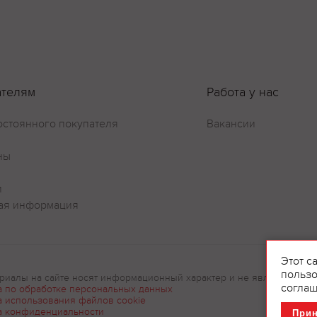
ателям
Работа у нас
остоянного покупателя
Вакансии
ны
и
ая информация
Этот с
пользо
риалы на сайте носят информационный характер и не являются рек
соглаш
а по обработке персональных данных
а использования файлов cookie
а конфиденциальности
При