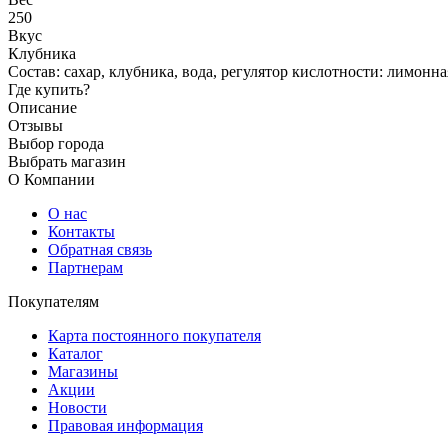
Варенье Румянка Клубника 2
Россия
Артикул:
191115
0
.00
₽
Нет в наличии
Цена может отличаться от цены в магазине
Торговая марка
Румянка
Вес
250
Вкус
Клубника
Состав: сахар, клубника, вода, регулятор кислотности: лимонна
Где купить?
Описание