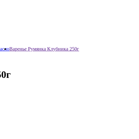
асло
Варенье Румянка Клубника 250г