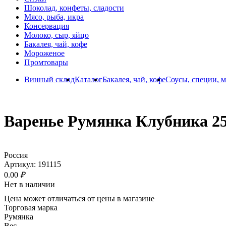
Коктейли, сидры
Соки, воды, напитки
Снэки
Шоколад, конфеты, сладости
Мясо, рыба, икра
Консервация
Молоко, сыр, яйцо
Бакалея, чай, кофе
Мороженое
Промтовары
Винный склад
Каталог
Бакалея, чай, кофе
Соусы, специи, м