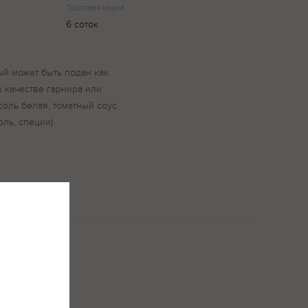
Торговая марка
6 соток
ый может быть подан как
в качестве гарнира или
соль белая, томатный соус
соль, специи)