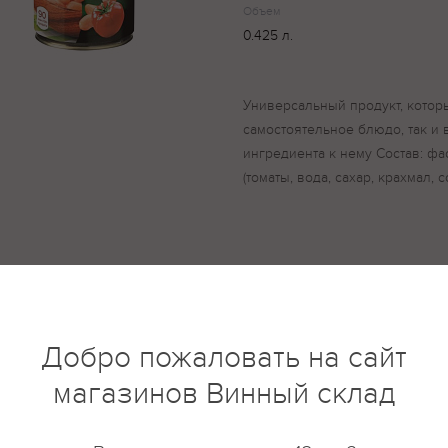
Объем
0.425 л.
Универсальный продукт, котор
самостоятельное блюдо, так и 
ингредиента к нему Состав: фа
(томаты, вода, сахар, крахмал, 
купить?
Описание
Отзывы
Добро пожаловать на сайт
магазинов Винный склад