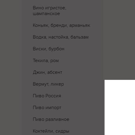
Вино игристое,
шампанское
Коньяк, бренди, арманьяк
Водка, настойка, бальзам
Виски, бурбон
Текила, ром
Джин, абсент
Вермут, ликер
Где 
Пиво Россия
Пиво импорт
Пиво разливное
Коктейли, сидры