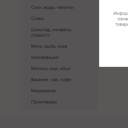
Соки, воды, напитки
Информ
Снэки
озна
товар
Шоколад, конфеты,
сладости
Мясо, рыба, икра
Консервация
Молоко, сыр, яйцо
Бакалея, чай, кофе
Мороженое
Промтовары