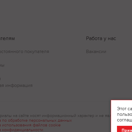
ателям
Работа у нас
остоянного покупателя
Вакансии
ны
и
ая информация
Этот с
пользо
риалы на сайте носят информационный характер и не являются рек
соглаш
а по обработке персональных данных
а использования файлов cookie
а конфиденциальности
При