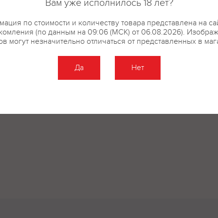
Вам уже исполнилось 18 лет?
ация по стоимости и количеству товара представлена на са
комления (по данным на 09:06 (МСК) от 06.08.2026). Изобра
ов могут незначительно отличаться от представленных в маг
Да
Нет
Оставить отзыв