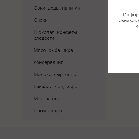
Соки, воды, напитки
Информ
Снэки
ознакомл
м
Шоколад, конфеты,
сладости
Мясо, рыба, икра
Консервация
Молоко, сыр, яйцо
Бакалея, чай, кофе
Мороженое
Промтовары