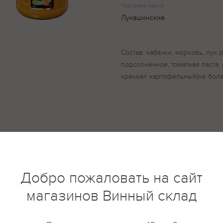
Торговая марка
Лукашинские
Состав: кабачки, морковь, лук 
подсолнечное, томатная паста, с
крахмал картофельный(не боле 
купить?
Описание
Отзывы
Добро пожаловать на сайт
магазинов Винный склад