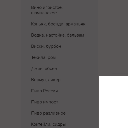
Вино игристое,
шампанское
Коньяк, бренди, арманьяк
Водка, настойка, бальзам
Виски, бурбон
Текила, ром
Джин, абсент
Где 
Вермут, ликер
Пиво Россия
Пиво импорт
Пиво разливное
Коктейли, сидры