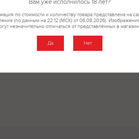
Вам уже исполнилось 18 лет?
ация по стоимости и количеству товара представлена на са
ения (по данным на 22:12 (МСК) от 06.08.2026). Изображени
огут незначительно отличаться от представленных в магазин
Да
Нет
Оставить отзыв