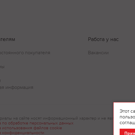
ателям
Работа у нас
остоянного покупателя
Вакансии
ны
и
ая информация
Этот с
пользо
риалы на сайте носят информационный характер и не являются рек
соглаш
а по обработке персональных данных
а использования файлов cookie
а конфиденциальности
При