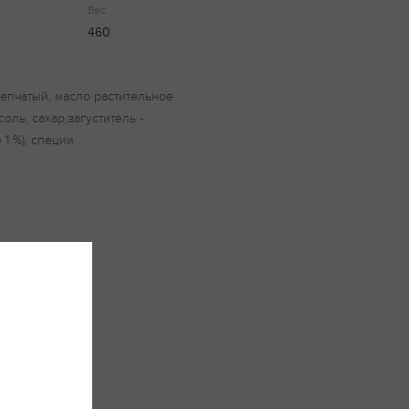
Вес
460
репчатый, масло растительное
оль, сахар,загуститель -
1 %), специи