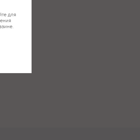
йте для
жения
азине.