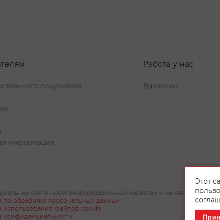
ателям
Работа у нас
остоянного покупателя
Вакансии
ны
и
ая информация
Этот с
пользо
риалы на сайте носят информационный характер и не являются рек
соглаш
а по обработке персональных данных
а использования файлов cookie
а конфиденциальности
При