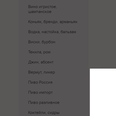
Вино игристое,
шампанское
Коньяк, бренди, арманьяк
Водка, настойка, бальзам
Виски, бурбон
Текила, ром
Джин, абсент
Где 
Вермут, ликер
Пиво Россия
Пиво импорт
Пиво разливное
Коктейли, сидры