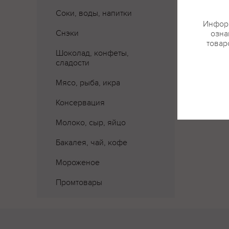
Соки, воды, напитки
Информ
Снэки
озна
товар
Шоколад, конфеты,
сладости
Мясо, рыба, икра
Консервация
Молоко, сыр, яйцо
Бакалея, чай, кофе
Мороженое
Промтовары