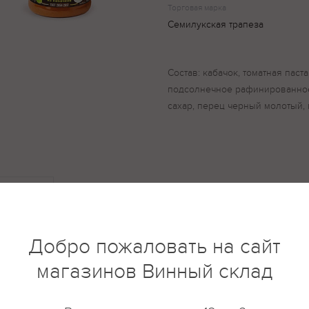
Торговая марка
Семилукская трапеза
Состав: кабачок, томатная паста
подсолнечное рафинированное
сахар, перец черный молотый,
купить?
Описание
Отзывы
Добро пожаловать на сайт
магазинов Винный склад