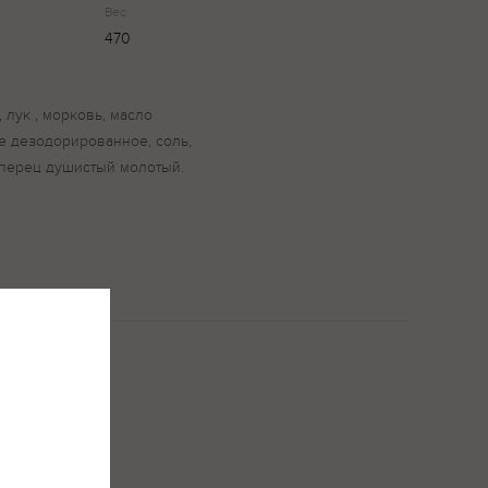
Вес
470
, лук , морковь, масло
 дезодорированное, соль,
 перец душистый молотый.