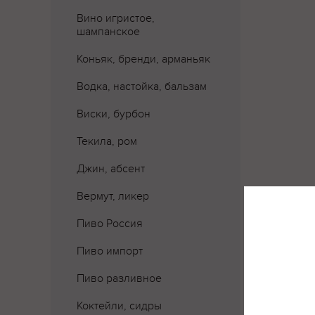
Вино игристое,
шампанское
Коньяк, бренди, арманьяк
Водка, настойка, бальзам
Виски, бурбон
Текила, ром
Джин, абсент
Вермут, ликер
Где 
Пиво Россия
Пиво импорт
Пиво разливное
Коктейли, сидры