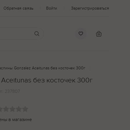
Обратная связь
Войти
Зарегистрироваться
слины Gonzalez Aceitunas без косточек 300г
Aceitunas без косточек 300г
л:
237807
ены в магазине