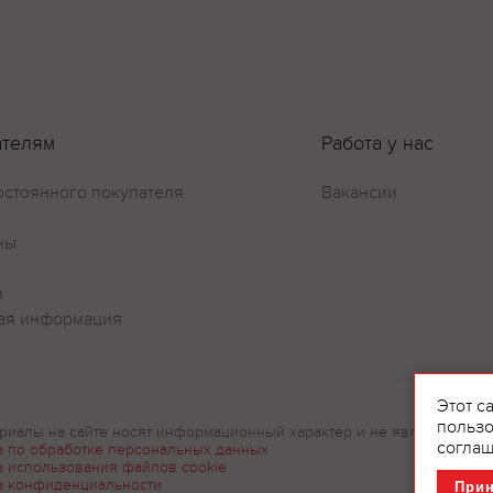
ателям
Работа у нас
остоянного покупателя
Вакансии
ны
и
ая информация
Этот с
пользо
риалы на сайте носят информационный характер и не являются рек
соглаш
а по обработке персональных данных
а использования файлов cookie
а конфиденциальности
При