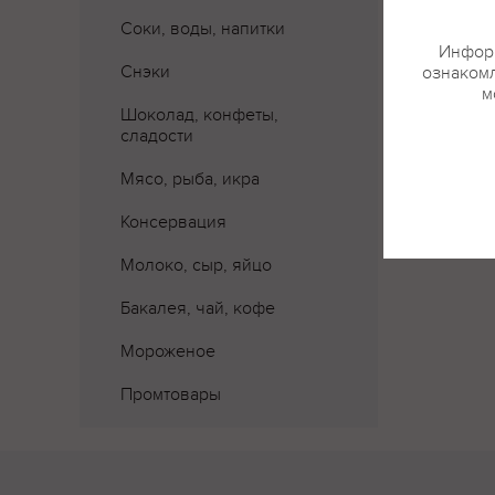
Соки, воды, напитки
Информ
Снэки
ознакомл
м
Шоколад, конфеты,
сладости
Мясо, рыба, икра
Консервация
Молоко, сыр, яйцо
Бакалея, чай, кофе
Мороженое
Промтовары