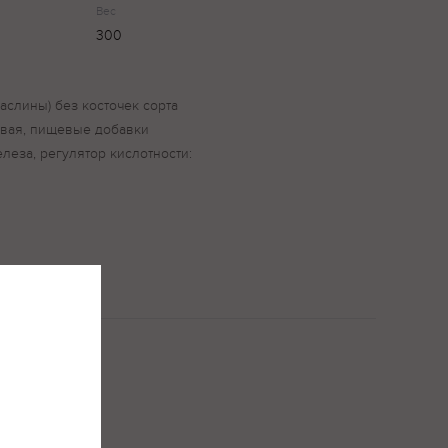
Вес
300
маслины) без косточек сорта
евая, пищевые добавки
елеза, регулятор кислотности: