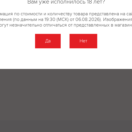
Вам уже исполнилось 18 лет?
ация по стоимости и количеству товара представлена на са
ения (по данным на 19:30 (МСК) от 06.08.2026). Изображени
огут незначительно отличаться от представленных в магазин
Да
Нет
Оставить отзыв