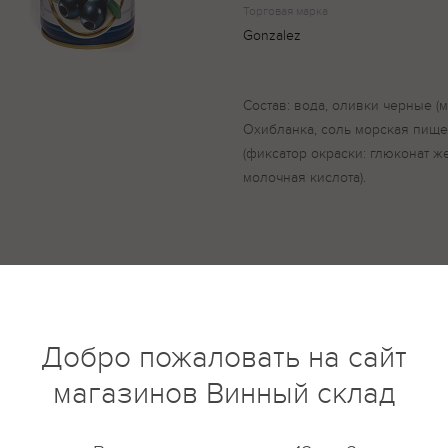
Торговая марка
Gonzalez
Состав: вода, оливки черные (
Охибланка, соль морская пищ
(фиксатор окраски: глюконат ж
молочная кислота).
купить?
Описание
Отзывы
Добро пожаловать на сайт
магазинов Винный склад