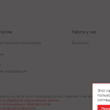
ателям
Работа у нас
остоянного покупателя
Вакансии
ны
и
ая информация
Этот с
пользо
риалы на сайте носят информационный характер и не являются рек
соглаш
а по обработке персональных данных
а использования файлов cookie
а конфиденциальности
При