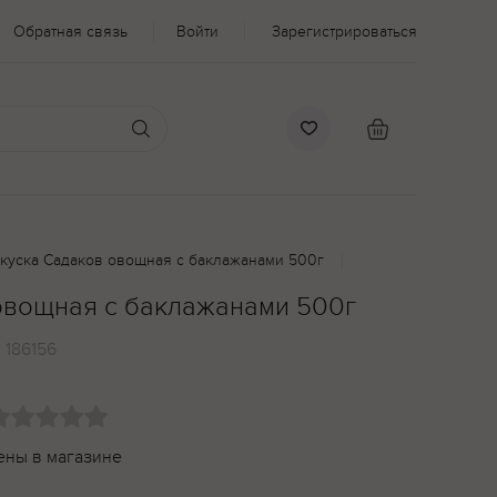
Обратная связь
Войти
Зарегистрироваться
куска Садаков овощная с баклажанами 500г
овощная с баклажанами 500г
:
186156
ены в магазине