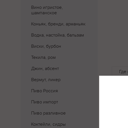
Вино игристое,
шампанское
Коньяк, бренди, арманьяк
Водка, настойка, бальзам
Виски, бурбон
Текила, ром
Джин, абсент
Где 
Вермут, ликер
Пиво Россия
Пиво импорт
Пиво разливное
Коктейли, сидры