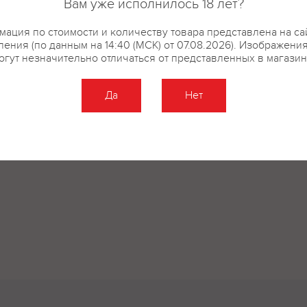
Вам уже исполнилось 18 лет?
ация по стоимости и количеству товара представлена на са
ения (по данным на 14:40 (МСК) от 07.08.2026). Изображени
огут незначительно отличаться от представленных в магазин
Да
Нет
Оставить отзыв