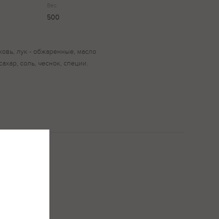
Вес
500
ковь, лук - обжаренные, масло
сахар, соль, чеснок, специи.