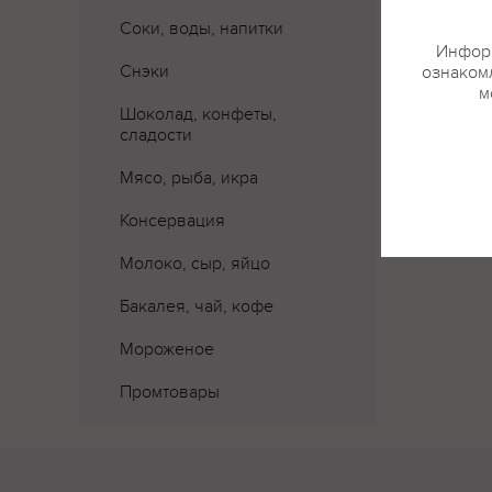
Соки, воды, напитки
Информ
Снэки
ознакомл
м
Шоколад, конфеты,
сладости
Мясо, рыба, икра
Консервация
Молоко, сыр, яйцо
Бакалея, чай, кофе
Мороженое
Промтовары