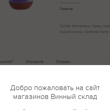
Торговая марка
Садаков
Состав: баклажаны, перец, мор
подсолнечное, томатная паста, 
купить?
Описание
Отзывы
Добро пожаловать на сайт
магазинов Винный склад