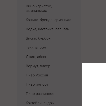
Вино игристое,
шампанское
Коньяк, бренди, арманьяк
Водка, настойка, бальзам
Виски, бурбон
Текила, ром
Джин, абсент
Вермут, ликер
Пиво Россия
Пиво импорт
Пиво разливное
Коктейли, сидры