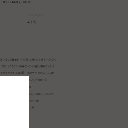
ены в магазине
Крепость
40 %
рикосовый - спиртной напиток
 по классической армянской
о-соломенный цвет с сочными
флером ванили и дубовой
ансированный, со
ками и терпкими древесными
и закусками, свежими
спользоваться для