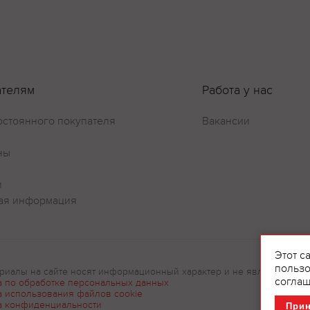
ателям
Работа у нас
Оставить отзыв
остоянного покупателя
Вакансии
ны
и
ая информация
Этот с
пользо
риалы на сайте носят информационный характер и не являются рек
соглаш
а по обработке персональных данных
а использования файлов cookie
а конфиденциальности
При