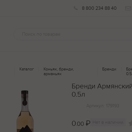
8 800 234 88 40
Каталог
Коньяк, бренди,
Бренди
Бр
арманьяк
0.5
Бренди Армянский
0.5л
Артикул:
179193
0
₽
Нет в наличии
.00