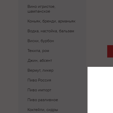
Вино игристое,
шампанское
Коньяк, бренди, арманьяк
Водка, настойка, бальзам
Виски, бурбон
Текила, ром
Джин, абсент
Вермут, ликер
Пиво Россия
Пиво импорт
Где 
Пиво разливное
Коктейли, сидры