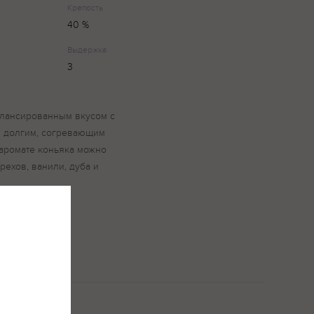
Крепость
40 %
Выдержка
3
алансированным вкусом с
и долгим, согревающим
аромате коньяка можно
рехов, ванили, дуба и