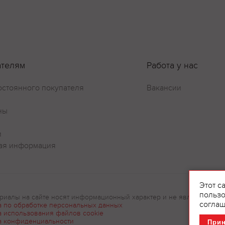
Оставить отзыв
ателям
Работа у нас
остоянного покупателя
Вакансии
ны
и
ая информация
Этот с
пользо
риалы на сайте носят информационный характер и не являются рек
соглаш
а по обработке персональных данных
а использования файлов cookie
а конфиденциальности
При