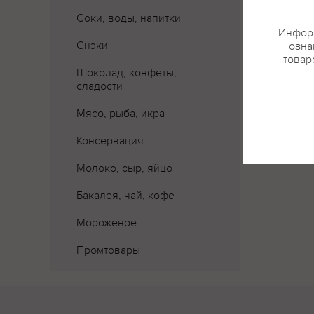
Соки, воды, напитки
Информ
Снэки
озна
товар
Шоколад, конфеты,
сладости
Мясо, рыба, икра
Консервация
Молоко, сыр, яйцо
Бакалея, чай, кофе
Мороженое
Промтовары