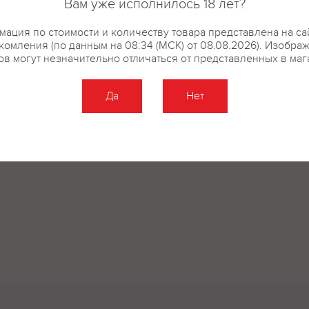
Вам уже исполнилось 18 лет?
ация по стоимости и количеству товара представлена на са
комления (по данным на 08:34 (МСК) от 08.08.2026). Изобра
ов могут незначительно отличаться от представленных в маг
Да
Нет