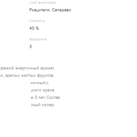
Сорт винограда
Ркацители, Саперави
Крепость
40 %
Выдержка
3
 свежий энергичный аромат,
и, зрелых желтых фруктов,
с яркий и гармоничный,с
у, ванили и грецкого ореха
анные не менее 3 лет, Состав:
 красительсахарный колер.
перави.