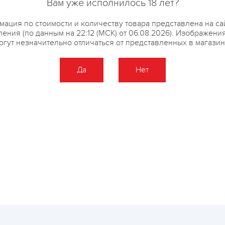
Вам уже исполнилось 18 лет?
купить?
Описание
Отзывы
ация по стоимости и количеству товара представлена на са
ения (по данным на 22:12 (МСК) от 06.08.2026). Изображени
огут незначительно отличаться от представленных в магазин
Да
Нет