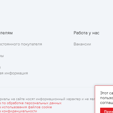
Оставить отзыв
ателям
Работа у нас
остоянного покупателя
Вакансии
ны
и
ая информация
Этот с
пользо
риалы на сайте носят информационный характер и не являются рек
соглаш
а по обработке персональных данных
а использования файлов cookie
а конфиденциальности
При