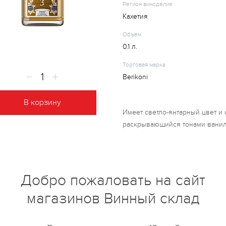
Регион виноделия
Кахетия
Объем
0.1 л.
Торговая марка
Berikoni
В корзину
Имеет светло-янтарный цвет и
раскрывающийся тонами ванил
цветочного мёда и орехов. вку
тонами абрикосов, яблок в мед
Коньячные дистилляты, выдерж
вода подготовленная, пищевой
Добро пожаловать на сайт
Сорт винограда: ркацители, са
магазинов Винный склад