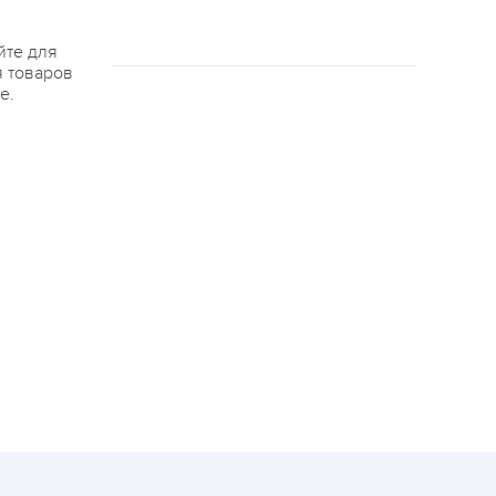
йте для
я товаров
е.