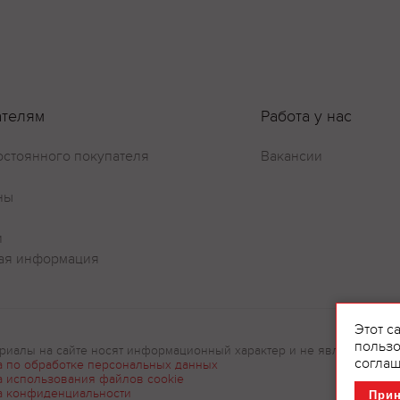
ателям
Работа у нас
остоянного покупателя
Вакансии
ны
и
ая информация
Этот с
пользо
риалы на сайте носят информационный характер и не являются рек
соглаш
а по обработке персональных данных
а использования файлов cookie
а конфиденциальности
При