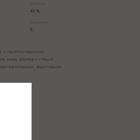
Крепость
40 %
Выдержка
5
й, с приятно-терпкими
ов, меда, дерева и специй.
убово-ванильными, фруктовыми