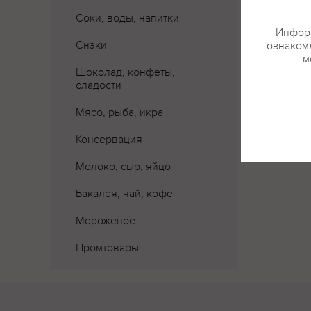
Соки, воды, напитки
Информ
Снэки
ознакомл
м
Шоколад, конфеты,
сладости
Мясо, рыба, икра
Консервация
Молоко, сыр, яйцо
Бакалея, чай, кофе
Мороженое
Промтовары