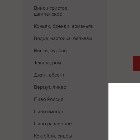
Вино игристое,
шампанское
Коньяк, бренди, арманьяк
Водка, настойка, бальзам
Виски, бурбон
Текила, ром
Джин, абсент
Вермут, ликер
Пиво Россия
Пиво импорт
Где 
Пиво разливное
Коктейли, сидры