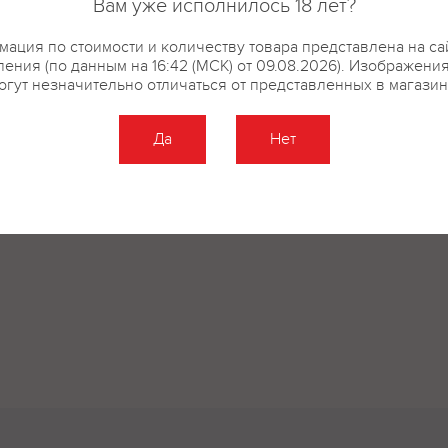
Вам уже исполнилось 18 лет?
купить?
Описание
Отзывы
ация по стоимости и количеству товара представлена на са
ения (по данным на 16:42 (МСК) от 09.08.2026). Изображени
огут незначительно отличаться от представленных в магазин
Да
Нет