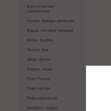
Вино игристое,
шампанское
Коньяк, бренди, арманьяк
Водка, настойка, бальзам
Виски, бурбон
Текила, ром
Джин, абсент
Вермут, ликер
Пиво Россия
Пиво импорт
Пиво разливное
Коктейли, сидры