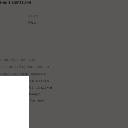
ены в магазине
Объем
0.5 л.
енирной линейки от
а, который представлен в
асыщен полным вкусом с
и грецкого ореха, а также
ами южного дуба. Создан в
нологии из коньячных
чках не менее 5-ти лет.