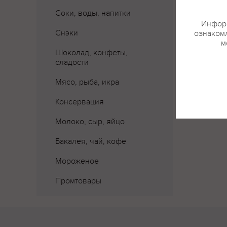
Соки, воды, напитки
Где 
Информ
Снэки
ознакомл
м
Шоколад, конфеты,
сладости
Мясо, рыба, икра
Консервация
Молоко, сыр, яйцо
Бакалея, чай, кофе
Мороженое
Промтовары