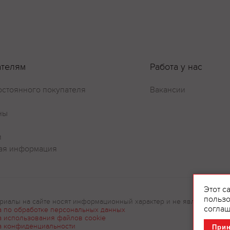
Оставить отзыв
ателям
Работа у нас
остоянного покупателя
Вакансии
ны
и
ая информация
Этот с
пользо
риалы на сайте носят информационный характер и не являются рек
соглаш
а по обработке персональных данных
а использования файлов cookie
а конфиденциальности
При