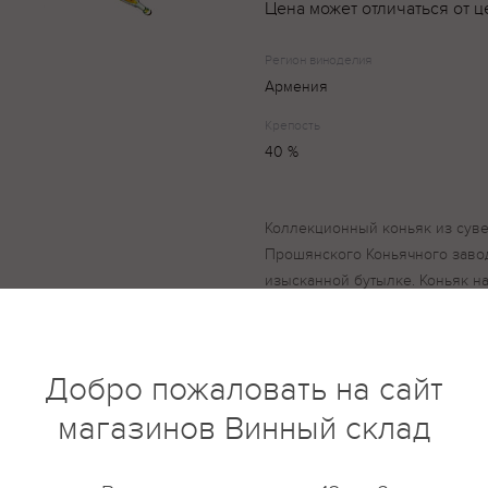
Цена может отличаться от ц
Регион виноделия
Армения
Крепость
40 %
Коллекционный коньяк из сув
Прошянского Коньячного завод
изысканной бутылке. Коньяк н
яркими нотами изюма, миндаля 
дубовыми и древесными аспект
Армении, по классической тех
Добро пожаловать на сайт
дистиллятов, выдержанных в бо
магазинов Винный склад