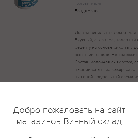
Торговая марка
Бонджорно
Легкий ванильный десерт для 
Вкусный, а главное, полезный
рецепту на основе рикотты с 
эссенции ванили. Не содержит
Состав: молочная сыворотка, 
пастеризованные, сахар, сироп
пищевой натуральный аромати
ванильный, регулятор кислотно
глютена, консервантов, растит
Добро пожаловать на сайт
магазинов Винный склад
купить?
Описание
Отзывы