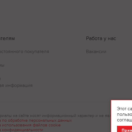
Оставить отзыв
ателям
Работа у нас
остоянного покупателя
Вакансии
ны
и
ая информация
Этот с
пользо
риалы на сайте носят информационный характер и не являются рек
соглаш
а по обработке персональных данных
а использования файлов cookie
а конфиденциальности
При