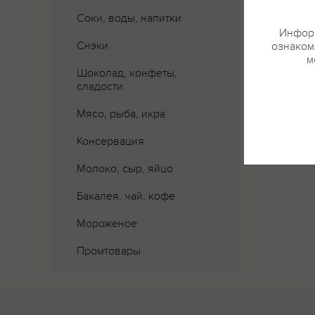
Соки, воды, напитки
Информ
Снэки
ознакомл
м
Шоколад, конфеты,
сладости
Мясо, рыба, икра
Консервация
Молоко, сыр, яйцо
Бакалея, чай, кофе
Мороженое
Промтовары