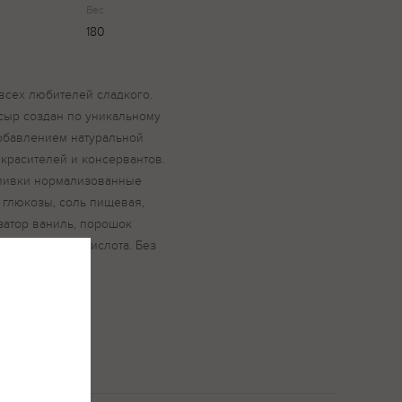
Вес
180
всех любителей сладкого.
 сыр создан по уникальному
добавлением натуральной
 красителей и консервантов.
сливки нормализованные
 глюкозы, соль пищевая,
затор ваниль, порошок
сти молочная кислота. Без
ельных жиров.