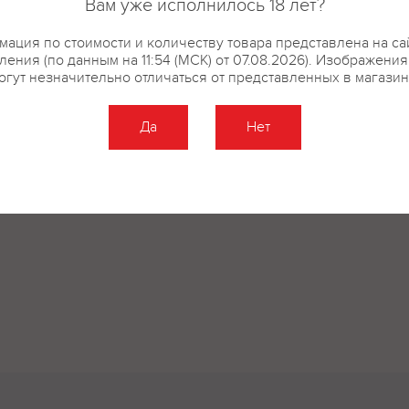
Вам уже исполнилось 18 лет?
ация по стоимости и количеству товара представлена на са
ения (по данным на 11:54 (МСК) от 07.08.2026). Изображени
огут незначительно отличаться от представленных в магазин
Да
Нет