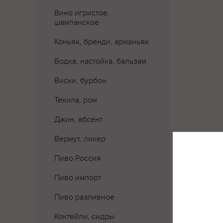
Вино игристое,
шампанское
Коньяк, бренди, арманьяк
Водка, настойка, бальзам
Виски, бурбон
Текила, ром
Джин, абсент
Вермут, ликер
Пиво Россия
Пиво импорт
Пиво разливное
Где 
Коктейли, сидры