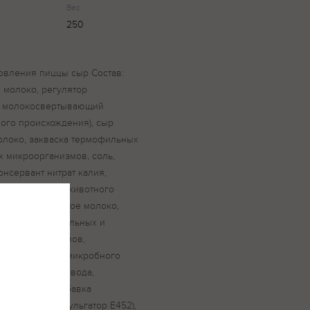
Вес
250
овления пиццы сыр Состав:
 молоко, регулятор
а, молокосвертывающий
ого происхождения), сыр
молоко, закваска термофильных
 микроорганизмов, соль,
онсервант нитрат калия,
ный препарат животного
 (нормализованное молоко,
акваска мезофильных и
 микроорганизмов,
ный препарат микробного
орид кальция), вода,
ная пищевая добавка
Е340 и Е339, эмульгатор Е452),