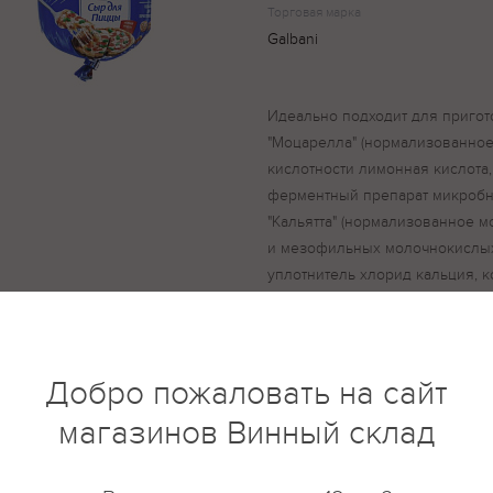
Торговая марка
Galbani
Идеально подходит для пригот
"Моцарелла" (нормализованное
кислотности лимонная кислот
ферментный препарат микробн
"Кальятта" (нормализованное 
и мезофильных молочнокислых
уплотнитель хлорид кальция, к
молокосвертывающий фермент
происхождения), сыр "Чеддер"
обезжиренное молоко, соль, з
термофильных молочнокислых
Добро пожаловать на сайт
молокосвертывающий фермент
магазинов Винный склад
происхождения, уплотнитель хл
стабилизатор Е1422, комплекс
(регуляторы кислотности Е331, 