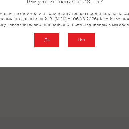
Вам уже исполнилось 18 лет?
соль, консервант - сорбат калия
ация по стоимости и количеству товара представлена на са
ения (по данным на 21:31 (МСК) от 06.08.2026). Изображени
огут незначительно отличаться от представленных в магазин
купить?
Описание
Отзывы
Да
Нет