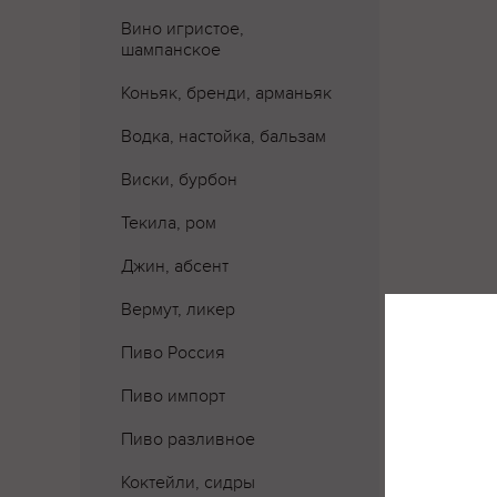
Вино игристое,
шампанское
Коньяк, бренди, арманьяк
Водка, настойка, бальзам
Виски, бурбон
Текила, ром
Джин, абсент
Вермут, ликер
Пиво Россия
Пиво импорт
Пиво разливное
Коктейли, сидры