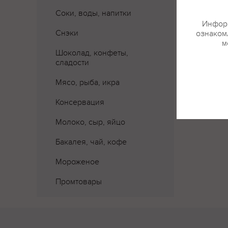
Соки, воды, напитки
Информ
Снэки
ознакомл
м
Шоколад, конфеты,
сладости
Где 
Мясо, рыба, икра
Консервация
Молоко, сыр, яйцо
Бакалея, чай, кофе
Мороженое
Промтовары