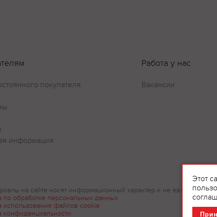
ателям
Работа у нас
остоянного покупателя
Вакансии
Оставить отзыв
ны
и
ая информация
Этот с
пользо
риалы на сайте носят информационный характер и не являются рек
соглаш
а по обработке персональных данных
а использования файлов cookie
а конфиденциальности
При