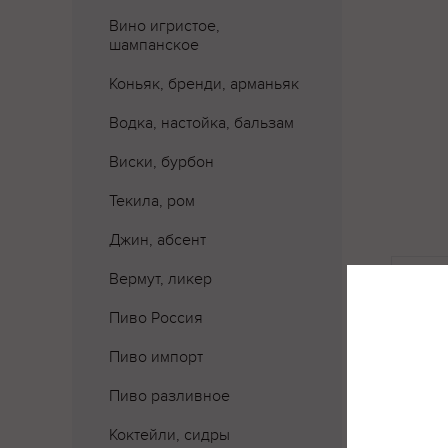
Вино игристое,
шампанское
Коньяк, бренди, арманьяк
Водка, настойка, бальзам
Виски, бурбон
Текила, ром
Джин, абсент
Где 
Вермут, ликер
Пиво Россия
Пиво импорт
Пиво разливное
Коктейли, сидры