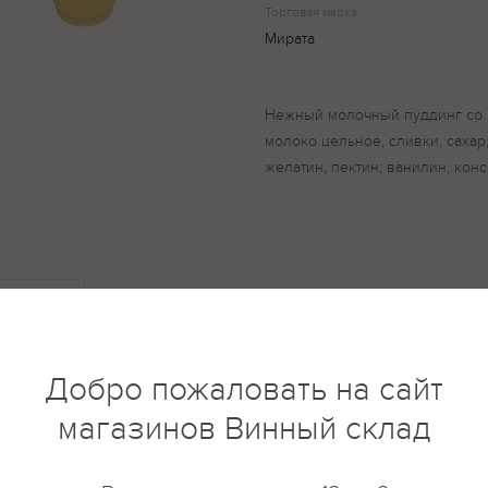
Торговая марка
Мирата
Нежный молочный пуддинг со 
молоко цельное, сливки, сахар,
желатин, пектин; ванилин, кон
купить?
Описание
Отзывы
Добро пожаловать на сайт
магазинов Винный склад