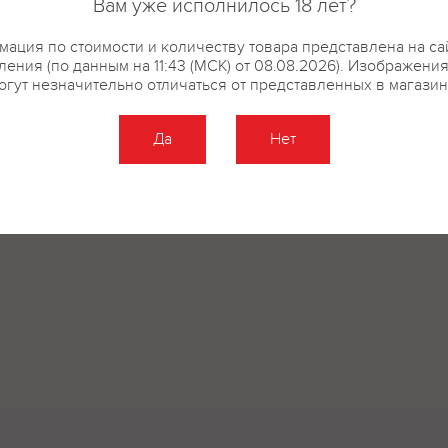
Вам уже исполнилось 18 лет?
ация по стоимости и количеству товара представлена на са
ения (по данным на 11:43 (МСК) от 08.08.2026). Изображени
огут незначительно отличаться от представленных в магазин
Да
Нет
Оставить отзыв