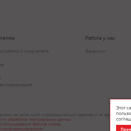
ателям
Работа у нас
остоянного покупателя
Вакансии
ны
и
ая информация
Этот с
пользо
риалы на сайте носят информационный характер и не являются рек
соглаш
а по обработке персональных данных
а использования файлов cookie
а конфиденциальности
При