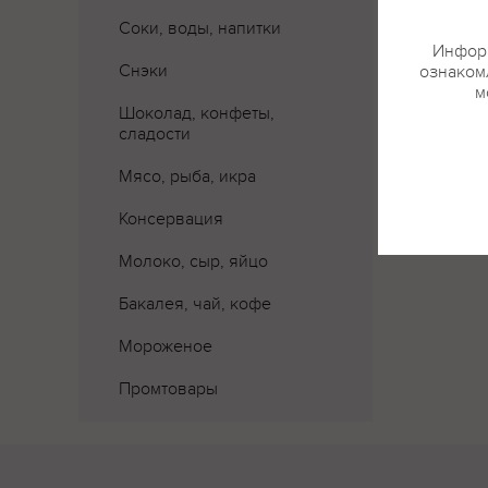
Соки, воды, напитки
Информ
Снэки
ознакомл
м
Шоколад, конфеты,
сладости
Мясо, рыба, икра
Консервация
Молоко, сыр, яйцо
Бакалея, чай, кофе
Мороженое
Промтовары