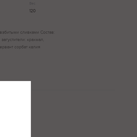
Вес
120
взбитыми сливками Состав:
 загустители: крахмал,
сервант сорбат калия