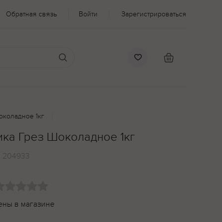
Обратная связь
Войти
Зарегистрироваться
коладное 1кг
ка Грез Шоколадное 1кг
:
204933
ены в магазине