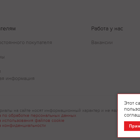
ателям
Работа у нас
Оставить отзыв
остоянного покупателя
Вакансии
ны
и
ая информация
Этот с
пользо
риалы на сайте носят информационный характер и не являются рек
соглаш
а по обработке персональных данных
а использования файлов cookie
а конфиденциальности
При