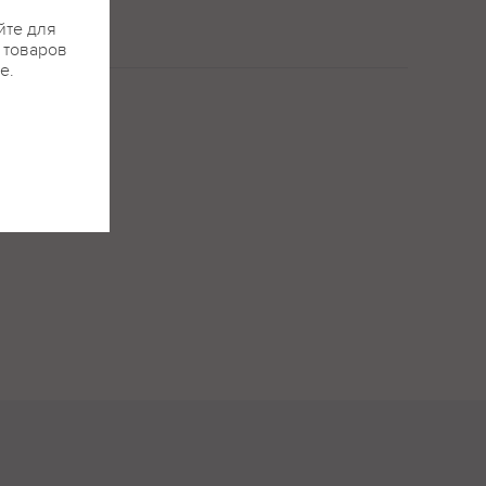
йте для
я товаров
е.