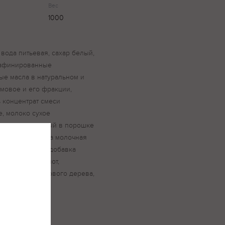
Вес
1000
вода питьевая, сахар белый,
рафинированные
е масла в натуральном и
мовое и его фракции,
 концентрат смеси
е, молоко сухое
, шоколад темный в порошке
рошок), сыворотка молочная
ексная пищевая добавка
ды жирных кислот,
ь, камедь рожкового дерева,