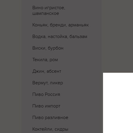
Вино игристое,
шампанское
Коньяк, бренди, арманьяк
Водка, настойка, бальзам
Виски, бурбон
Текила, ром
Джин, абсент
Вермут, ликер
Пиво Россия
Пиво импорт
Пиво разливное
Коктейли, сидры