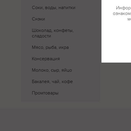
Соки, воды, напитки
Информ
Где 
ознакомл
Снэки
м
Шоколад, конфеты,
сладости
Мясо, рыба, икра
Консервация
Молоко, сыр, яйцо
Бакалея, чай, кофе
Промтовары