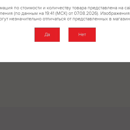
ация по стоимости и количеству товара представлена на са
купить?
Описание
Отзывы
ения (по данным на 19:41 (МСК) от 07.08.2026). Изображени
огут незначительно отличаться от представленных в магазин
Да
Нет