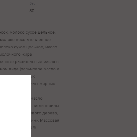
Вес
80
есок, молоко сухое цельное,
(молоко восстановленное
молоко сухое цельное, масло
 молочного жира
анные растительные масла в
ном виде (пальмовое масло и
сло), в различных
оно- и диглицериды жирных
окислители
дрокситолуол)), масло
льгатор (моно- и диглицериды
ь, камедь рожкового дерева,
ливки» и «Ванилин». Массовая
тительного – 5,6 %.