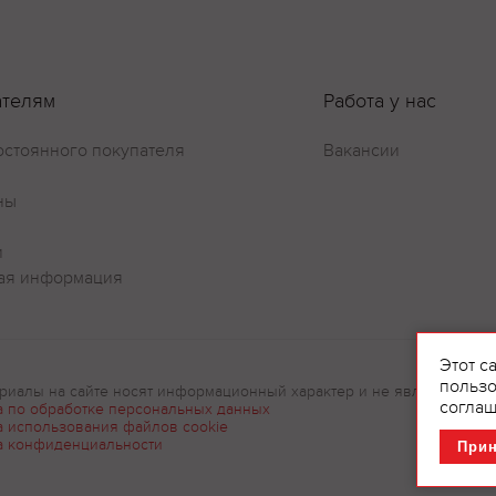
ателям
Работа у нас
остоянного покупателя
Вакансии
Оставить отзыв
ны
и
ая информация
Этот с
пользо
риалы на сайте носят информационный характер и не являются рек
соглаш
а по обработке персональных данных
а использования файлов cookie
а конфиденциальности
При