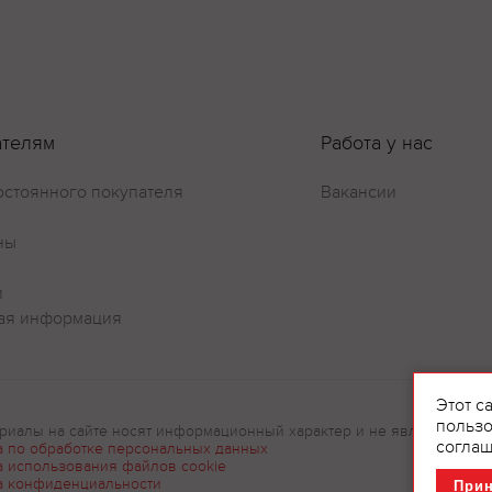
ателям
Работа у нас
остоянного покупателя
Вакансии
ны
и
ая информация
Этот с
пользо
риалы на сайте носят информационный характер и не являются рек
соглаш
а по обработке персональных данных
а использования файлов cookie
а конфиденциальности
При