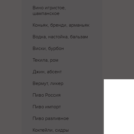
Вино игристое,
шампанское
Коньяк, бренди, арманьяк
Водка, настойка, бальзам
Виски, бурбон
Текила, ром
Джин, абсент
Вермут, ликер
Пиво Россия
Где 
Пиво импорт
Пиво разливное
Коктейли, сидры