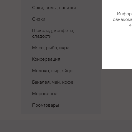
Соки, воды, напитки
Информ
Снэки
ознакомл
м
Шоколад, конфеты,
сладости
Мясо, рыба, икра
Консервация
Молоко, сыр, яйцо
Бакалея, чай, кофе
Мороженое
Промтовары