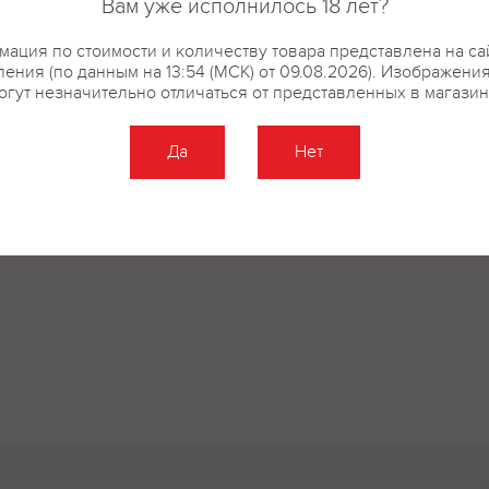
Вам уже исполнилось 18 лет?
ация по стоимости и количеству товара представлена на са
ения (по данным на 13:54 (МСК) от 09.08.2026). Изображени
огут незначительно отличаться от представленных в магазин
Да
Нет
Оставить отзыв