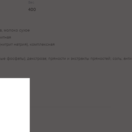
Вес
400
а, молоко сухое
ритная
(нитрит натрия), комплексная
е фосфаты); декстроза; пряности и экстракты пряностей; соль; анти