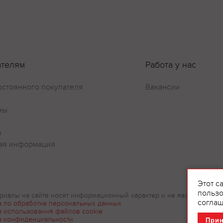
Оставить отзыв
ателям
Работа у нас
остоянного покупателя
Вакансии
ны
и
ая информация
Этот с
пользо
риалы на сайте носят информационный характер и не являются рек
соглаш
а по обработке персональных данных
а использования файлов cookie
а конфиденциальности
При