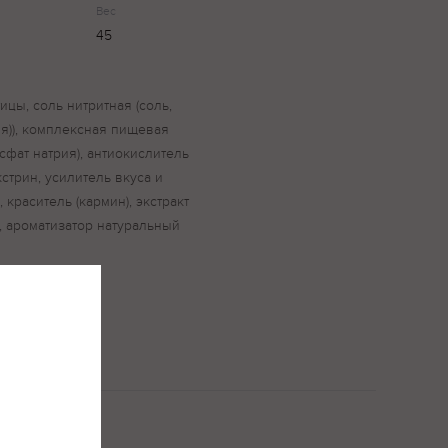
Вес
45
ицы, соль нитритная (соль,
ия)), комплексная пищевая
сфат натрия), антиокислитель
кстрин, усилитель вкуса и
, краситель (кармин), экстракт
, ароматизатор натуральный