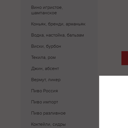
Вино игристое,
шампанское
Коньяк, бренди, арманьяк
Водка, настойка, бальзам
Виски, бурбон
Текила, ром
Джин, абсент
Вермут, ликер
Пиво Россия
Пиво импорт
Где 
Пиво разливное
Коктейли, сидры