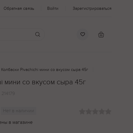
Обратная связь
Войти
Зарегистрироваться
Колбаски Pivachichi мини со вкусом сыра 45г
hi мини со вкусом сыра 45г
:
214179
Нет в наличии
ены в магазине