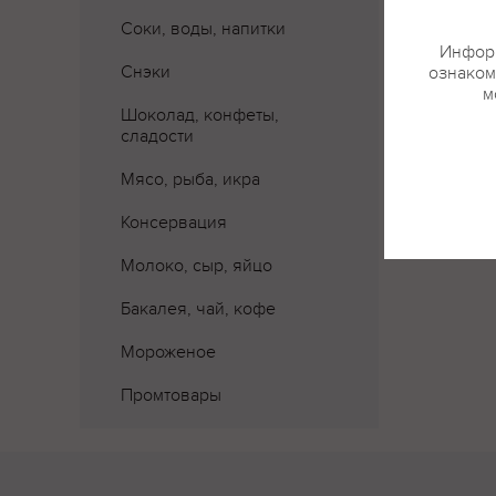
Соки, воды, напитки
Информ
Снэки
ознаком
м
Шоколад, конфеты,
сладости
Мясо, рыба, икра
Консервация
Молоко, сыр, яйцо
Бакалея, чай, кофе
Мороженое
Промтовары