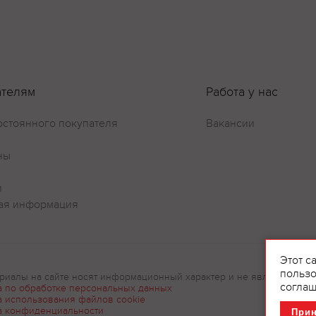
ателям
Работа у нас
остоянного покупателя
Вакансии
ны
и
ая информация
Этот с
пользо
риалы на сайте носят информационный характер и не являются рек
соглаш
а по обработке персональных данных
а использования файлов cookie
а конфиденциальности
При