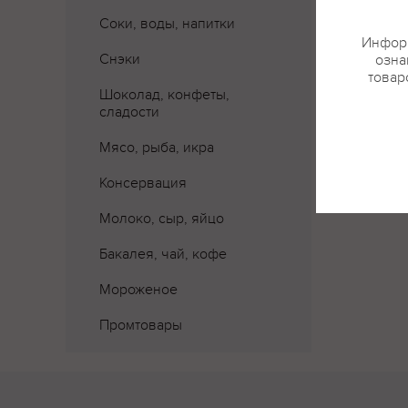
Соки, воды, напитки
Информ
Снэки
озна
товар
Шоколад, конфеты,
сладости
Мясо, рыба, икра
Консервация
Молоко, сыр, яйцо
Бакалея, чай, кофе
Мороженое
Промтовары