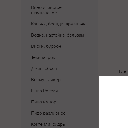
Вино игристое,
шампанское
Коньяк, бренди, арманьяк
Водка, настойка, бальзам
Виски, бурбон
Текила, ром
Джин, абсент
Где 
Вермут, ликер
Пиво Россия
Пиво импорт
Пиво разливное
Коктейли, сидры