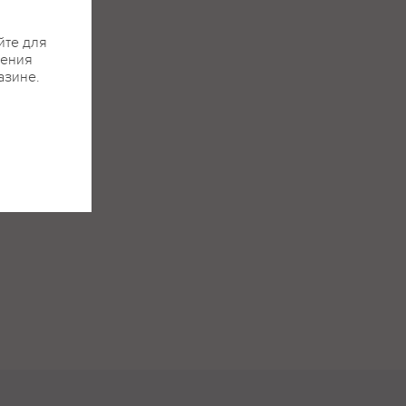
йте для
жения
азине.