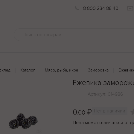
8 800 234 88 40
склад
Каталог
Мясо, рыба, икра
Заморозка
Ежевика
Ежевика замороже
Артикул:
014986
0
₽
Нет в наличии
.00
Цена может отличаться от ц