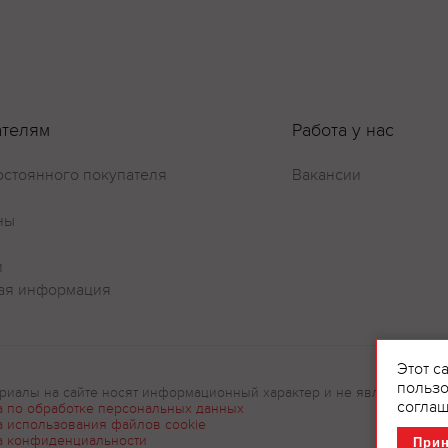
ателям
Работа у нас
остоянного покупателя
Вакансии
ны
и
ая информация
Этот с
пользо
риалы на сайте носят информационный характер и не являются рек
соглаш
а по обработке персональных данных
а использования файлов cookie
а конфиденциальности
При