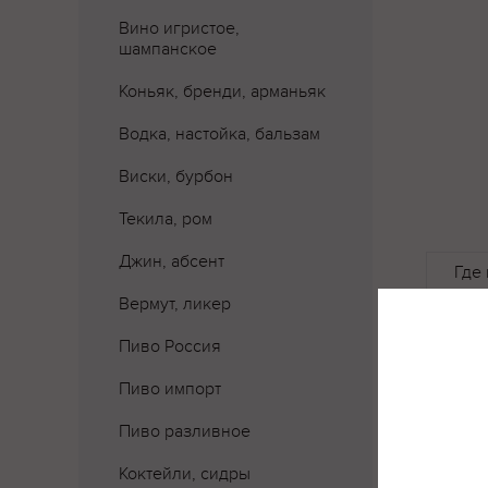
Вино игристое,
шампанское
Коньяк, бренди, арманьяк
Водка, настойка, бальзам
Виски, бурбон
Текила, ром
Джин, абсент
Где 
Вермут, ликер
Пиво Россия
Пиво импорт
Пиво разливное
Коктейли, сидры