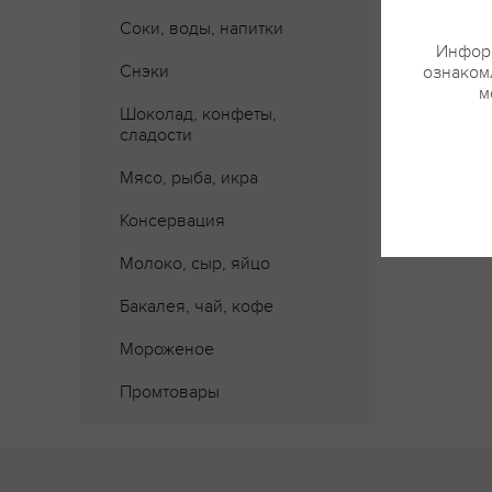
Соки, воды, напитки
Информ
Снэки
ознакомл
м
Шоколад, конфеты,
сладости
Мясо, рыба, икра
Консервация
Молоко, сыр, яйцо
Бакалея, чай, кофе
Мороженое
Промтовары