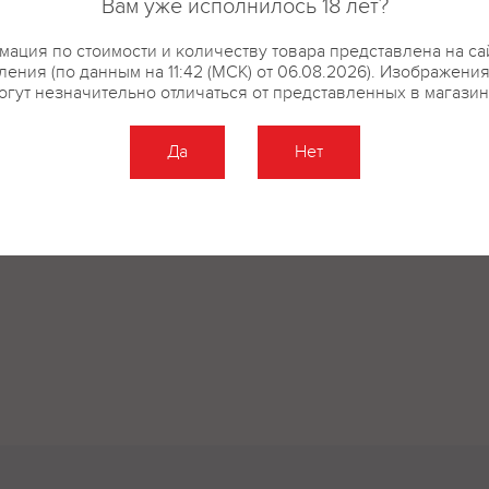
Вам уже исполнилось 18 лет?
ация по стоимости и количеству товара представлена на са
ения (по данным на 11:42 (МСК) от 06.08.2026). Изображени
огут незначительно отличаться от представленных в магазин
Да
Нет
Оставить отзыв