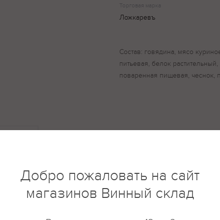
Торговая марка
Ложкаревъ
Состав: говядина, мясо курино
питьевая, белок растительный, 
поваренная пищевая, чеснок, 
купить?
Описание
Отзывы
Добро пожаловать на сайт
магазинов Винный склад