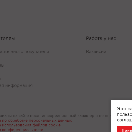
ателям
Работа у нас
остоянного покупателя
Вакансии
ны
и
ая информация
Этот с
пользо
риалы на сайте носят информационный характер и не являются рек
соглаш
а по обработке персональных данных
а использования файлов cookie
а конфиденциальности
При