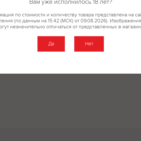
Вам уже исполнилось 18 лет?
ация по стоимости и количеству товара представлена на са
ения (по данным на 15:42 (МСК) от 09.08.2026). Изображени
огут незначительно отличаться от представленных в магазин
Да
Нет
Оставить отзыв