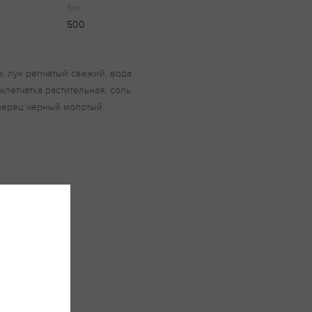
Вес
500
е, лук репчатый свежий, вода
клетчатка растительная, соль
перец черный молотый.