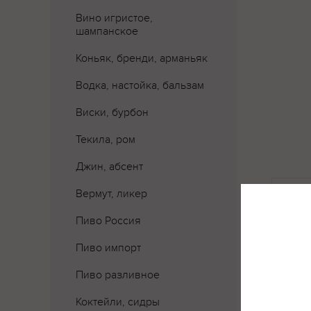
Вино игристое,
шампанское
Коньяк, бренди, арманьяк
Водка, настойка, бальзам
Виски, бурбон
Текила, ром
Джин, абсент
Где 
Вермут, ликер
Пиво Россия
Пиво импорт
Пиво разливное
Коктейли, сидры