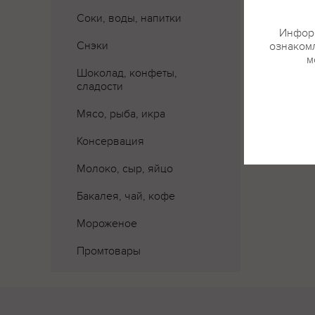
Соки, воды, напитки
Информ
Снэки
ознакомл
м
Шоколад, конфеты,
сладости
Мясо, рыба, икра
Консервация
Молоко, сыр, яйцо
Бакалея, чай, кофе
Мороженое
Промтовары