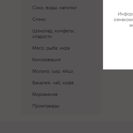
Соки, воды, напитки
Информ
Снэки
ознакомл
м
Шоколад, конфеты,
сладости
Мясо, рыба, икра
Консервация
Молоко, сыр, яйцо
Бакалея, чай, кофе
Мороженое
Промтовары