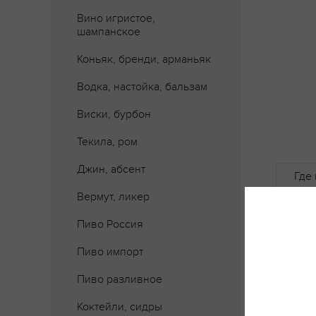
Вино игристое,
шампанское
Коньяк, бренди, арманьяк
Водка, настойка, бальзам
Виски, бурбон
Текила, ром
Джин, абсент
Где 
Вермут, ликер
Пиво Россия
Пиво импорт
Пиво разливное
Коктейли, сидры