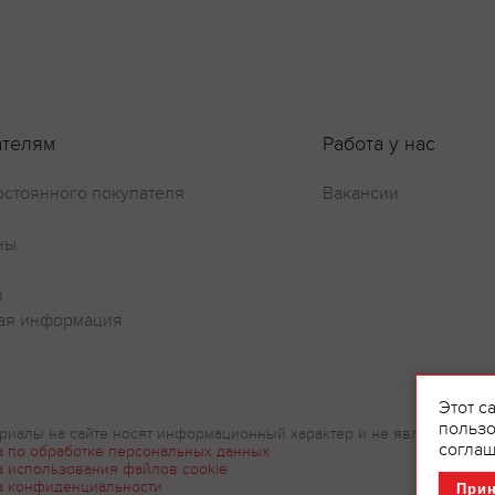
ателям
Работа у нас
остоянного покупателя
Вакансии
ны
и
ая информация
Этот с
пользо
риалы на сайте носят информационный характер и не являются рек
соглаш
а по обработке персональных данных
а использования файлов cookie
а конфиденциальности
При