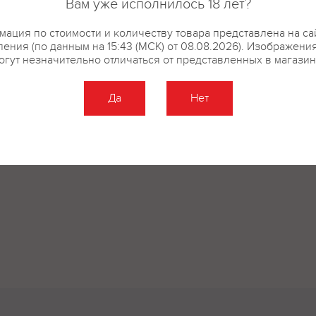
Вам уже исполнилось 18 лет?
ация по стоимости и количеству товара представлена на са
ения (по данным на 15:43 (МСК) от 08.08.2026). Изображени
огут незначительно отличаться от представленных в магазин
Да
Нет
Оставить отзыв