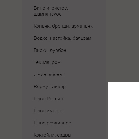
Вино игристое,
шампанское
Коньяк, бренди, арманьяк
Водка, настойка, бальзам
Виски, бурбон
Текила, ром
Джин, абсент
Вермут, ликер
Пиво Россия
Пиво импорт
Где 
Пиво разливное
Коктейли, сидры