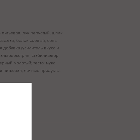
а питьевая, лук репчатый, шпик
свежая, белок соевый, соль
 добавка (усилитель вкуса и
 мальтодекстрин, стабилизатор
ерный молотый; тесто: мука
а питьевая, яичные продукты,