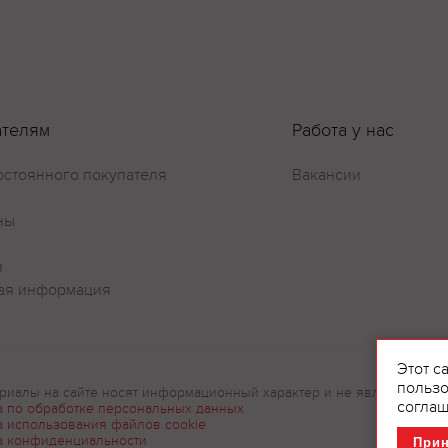
Оставить отзыв
ателям
Работа у нас
остоянного покупателя
Вакансии
ны
и
ая информация
Этот с
пользо
риалы на сайте носят информационный характер и не являются рек
соглаш
а по обработке персональных данных
а использования файлов cookie
а конфиденциальности
При