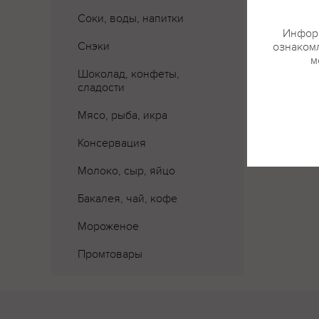
Соки, воды, напитки
Информ
Снэки
ознакомл
м
Шоколад, конфеты,
сладости
Мясо, рыба, икра
Консервация
Молоко, сыр, яйцо
Бакалея, чай, кофе
Мороженое
Промтовары